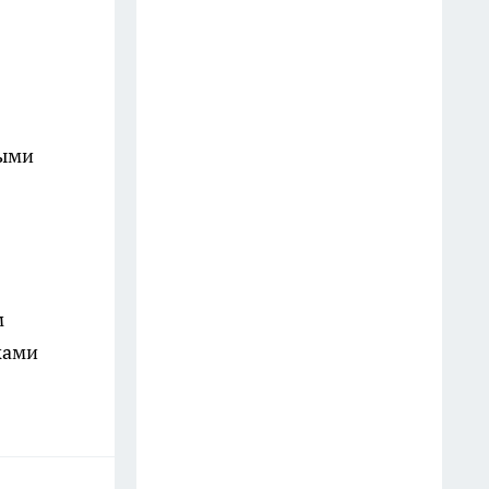
13 июля
С 1 июля рецептурные
лекарства начнут продавать
только по электронному
тыми
назначению
8 июля
В Таганрог в этом году
прибудут только два круизных
теплохода
м
9 июля
ками
На М-4 «Дон» к Ростову у АЗС
выстроились
многокилометровые очереди
8 июля