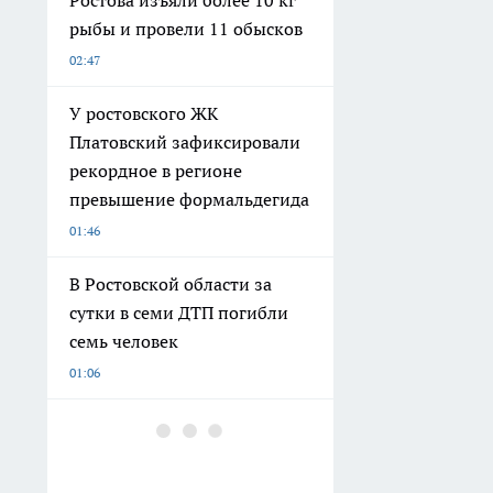
Ростова изъяли более 10 кг
рыбы и провели 11 обысков
02:47
У ростовского ЖК
Платовский зафиксировали
рекордное в регионе
превышение формальдегида
01:46
В Ростовской области за
сутки в семи ДТП погибли
семь человек
01:06
В Ростове к отопительному
сезону ликвидируют
последние подвальные