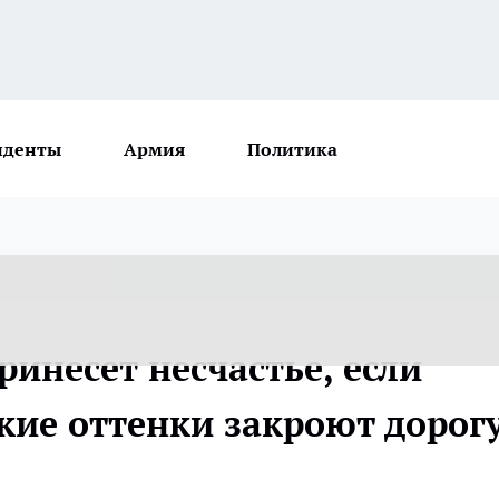
иденты
Армия
Политика
инесет несчастье, если
акие оттенки закроют дорог