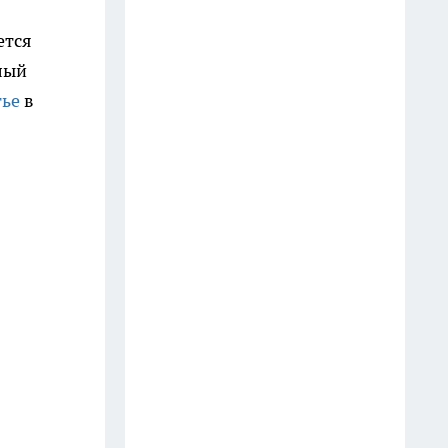
В Ростовской области
задержали как минимум семь
ется
поездов, часть — на два часа
лый
25 июля
тье
в
Кинотеатр «Чарли» в
ростовском ТРЦ «Сокол»
закроется после июля
8 июля
Грибные точки Дона: куда
ехать за богатым урожаем
14 июля
Три жителям Ростовской
области устроили тайник, где
делали оружие и продавали
через Интернет