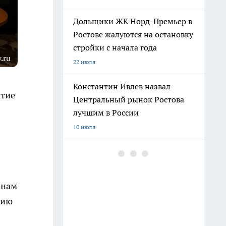
Дольщики ЖК Норд-Премьер в
Ростове жалуются на остановку
стройки с начала года
.ru
22 июля
Константин Ивлев назвал
ытие
Центральный рынок Ростова
лучшим в России
10 июля
Погибшего на СВО Андрея
Пичугина похоронят с
воинскими почестями в
онам
Каменске
нию
12 июля