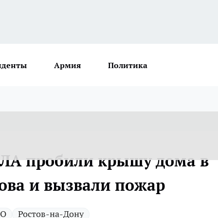
иденты
Армия
Политика
ПЛА пробили крышу дома в
това и вызвали пожар
ВО
Ростов-на-Дону