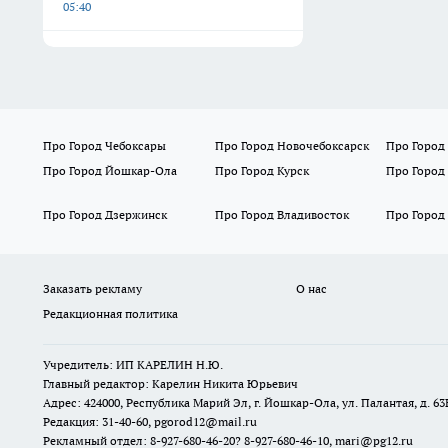
05:40
Про Город Чебоксары
Про Город Новочебоксарск
Про Город
Про Город Йошкар-Ола
Про Город Курск
Про Город
Про Город Дзержинск
Про Город Владивосток
Про Город
Заказать рекламу
О нас
Редакционная политика
Учредитель: ИП КАРЕЛИН Н.Ю.
Главный редактор: Карелин Никита Юрьевич
Адрес: 424000, Республика Марий Эл, г. Йошкар-Ола, ул. Палантая, д. 63
Редакция: 31-40-60, pgorod12@mail.ru
Рекламный отдел: 8-927-680-46-20? 8-927-680-46-10, mari@pg12.ru