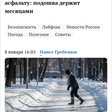
асфальту: подошва держит
месяцами
Безопасность
Лайфхак
Новости России
Погода
Полезное
Советы
8 января 16:05
Павел Гребенюк
Фото ИИ inforostov.ru