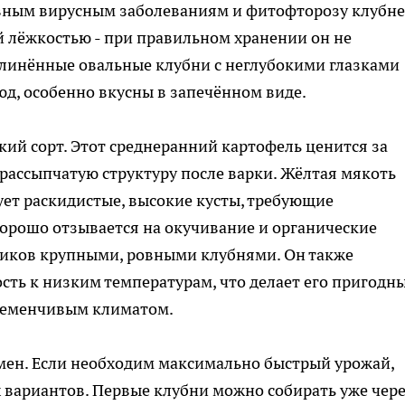
новным вирусным заболеваниям и фитофторозу клубне
й лёжкостью - при правильном хранении он не
Удлинённые овальные клубни с неглубокими глазками
д, особенно вкусны в запечённом виде.
кий сорт. Этот среднеранний картофель ценится за
рассыпчатую структуру после варки. Жёлтая мякоть
зует раскидистые, высокие кусты, требующие
хорошо отзывается на окучивание и органические
ников крупными, ровными клубнями. Он также
сть к низким температурам, что делает его пригодн
еременчивым климатом.
смен. Если необходим максимально быстрый урожай,
 вариантов. Первые клубни можно собирать уже чер