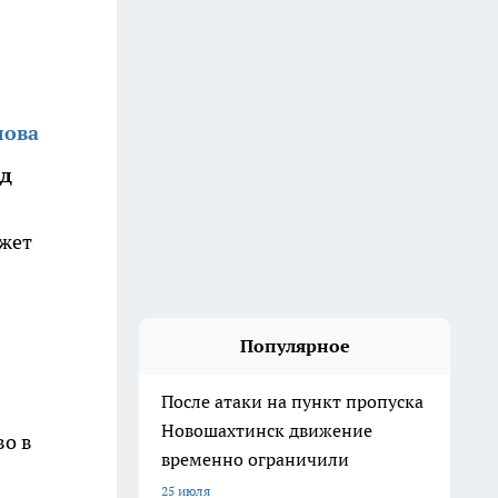
лова
од
ожет
Популярное
После атаки на пункт пропуска
Новошахтинск движение
во в
временно ограничили
25 июля