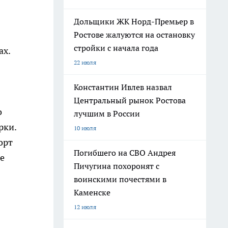
Дольщики ЖК Норд-Премьер в
Ростове жалуются на остановку
стройки с начала года
ах.
22 июля
Константин Ивлев назвал
Центральный рынок Ростова
о
лучшим в России
рки.
10 июля
орт
Погибшего на СВО Андрея
же
Пичугина похоронят с
воинскими почестями в
Каменске
12 июля