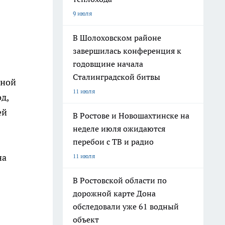
9 июля
В Шолоховском районе
завершилась конференция к
годовщине начала
Сталинградской битвы
ьной
11 июля
д,
ей
В Ростове и Новошахтинске на
неделе июля ожидаются
перебои с ТВ и радио
на
11 июля
В Ростовской области по
дорожной карте Дона
обследовали уже 61 водный
объект