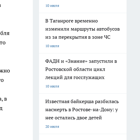
а
10 июля
В Таганроге временно
изменили маршруты автобусов
ебля
из за перекрытия в зоне ЧС
то
10 июля
ФАДН и «Знание» запустили в
Ростовской области цикл
ожно
лекций для госслужащих
то
10 июля
, в
Известная байкерша разбилась
д
насмерть в Ростове-на-Дону: у
нее остались двое детей
20 июля