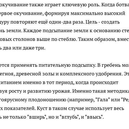
кучивание также играет ключевую роль. Когда ботв
первое окучивание, формируя максимально высокий
дуру повторяют ещё один-два раза. Цель - создать
нь земли. Каждое подсыпание земли к основанию ст
овых столонов выше по стеблю. Таким образом, вмес
 два или даже три.
тся применять питательную подсыпку. В гребень м
регноя, древесной золы и комплексного удобрения. Э
итанием именно в тот период, когда происходит
вуя росту и развитию урожая. Именно такая методика
гоярусному плодоношению (например, "Гала" или "Ре
 показателей. Куст в таком случае использует весь
е только "вширь", но и "вглубь", и "ввысь".