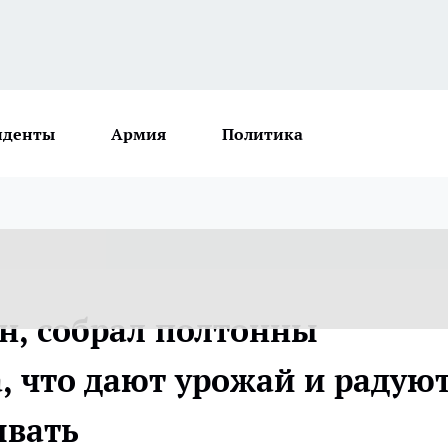
иденты
Армия
Политика
ян, собрал полтонны
, что дают урожай и радую
ывать