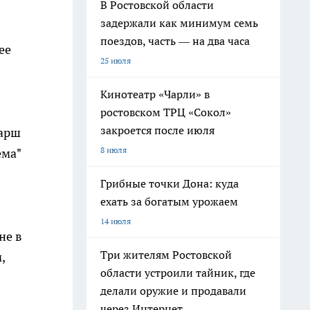
В Ростовской области
задержали как минимум семь
поездов, часть — на два часа
ее
25 июля
Кинотеатр «Чарли» в
ростовском ТРЦ «Сокол»
закроется после июля
фарш
8 июля
ема"
Грибные точки Дона: куда
ехать за богатым урожаем
14 июля
не в
Три жителям Ростовской
,
области устроили тайник, где
делали оружие и продавали
через Интернет