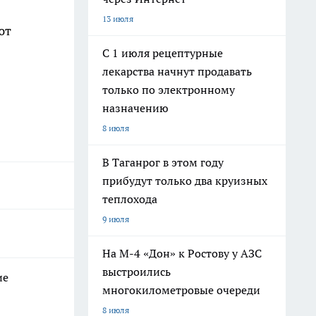
13 июля
ют
С 1 июля рецептурные
лекарства начнут продавать
только по электронному
назначению
8 июля
В Таганрог в этом году
прибудут только два круизных
теплохода
9 июля
На М-4 «Дон» к Ростову у АЗС
выстроились
ие
многокилометровые очереди
8 июля