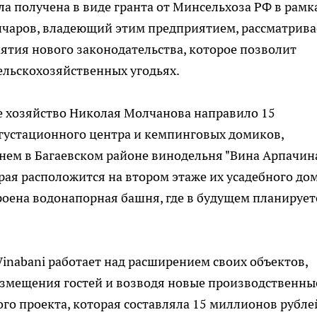
ыла получена в виде гранта от Минсельхоза РФ в рамк
нчаров, владеющий этим предприятием, рассматрива
ятия нового законодательства, которое позволит
ельскохозяйственных угодьях.
е хозяйство Николая Молчанова направило 15
егустационного центра и кемпинговых домиков,
енем в Багаевском районе винодельня "Вина Арпачин
рая расположится на втором этаже их усадебного дом
роена водонапорная башня, где в будущем планирует
nabani работает над расширением своих объектов,
азмещения гостей и возводя новые производственны
го проекта, которая составляла 15 миллионов рубле