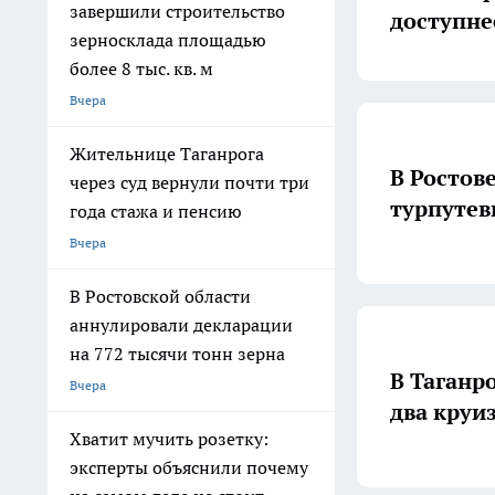
завершили строительство
доступне
зерносклада площадью
более 8 тыс. кв. м
Вчера
Жительнице Таганрога
В Ростов
через суд вернули почти три
турпутев
года стажа и пенсию
Вчера
В Ростовской области
аннулировали декларации
на 772 тысячи тонн зерна
В Таганро
Вчера
два круи
Хватит мучить розетку:
эксперты объяснили почему