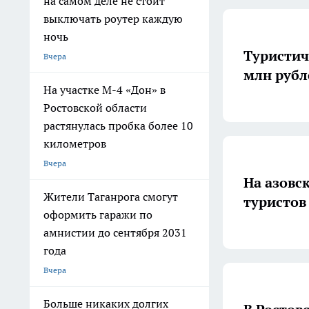
на самом деле не стоит
выключать роутер каждую
ночь
Туристич
Вчера
млн рубле
На участке М-4 «Дон» в
Ростовской области
растянулась пробка более 10
километров
Вчера
На азовс
Жители Таганрога смогут
туристов
оформить гаражи по
амнистии до сентября 2031
года
Вчера
Больше никаких долгих