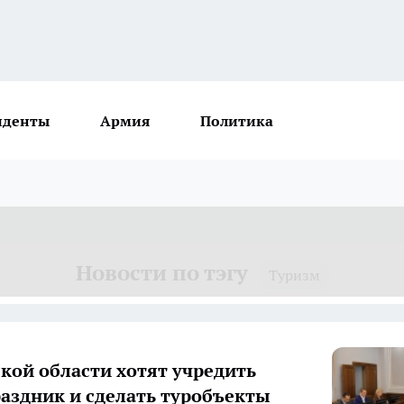
иденты
Армия
Политика
Новости по тэгу
Туризм
ской области хотят учредить
аздник и сделать туробъекты