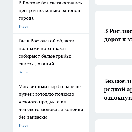
В Ростове без света остались
центр и несколько районов
города
Вчера
В Ростов
дорог к 
Где в Ростовской области
полными корзинами
собирают белые грибы:
список локаций
Вчера
Бюджетны
Магазинный сыр больше не
редкой а
нужен: готовлю полкило
отдохнут
нежного продукта из
дешевого молока за копейки
без закваски
Вчера