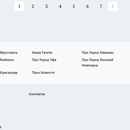
1
2
3
4
5
6
7
 Ярославль
Наша Газета
Про Город Иваново
 Рыбинск
Про Город Уфа
Про Город Нижний
Новгород
 Краснодар
Твои Новости
Контакты
В