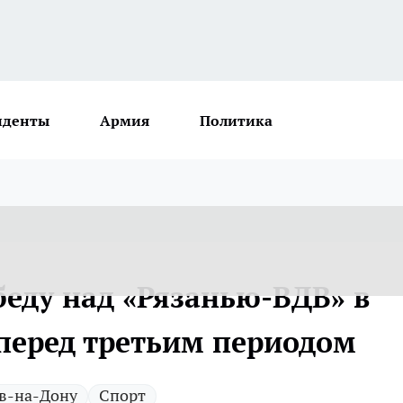
иденты
Армия
Политика
беду над «Рязанью-ВДВ» в
 перед третьим периодом
в-на-Дону
Спорт