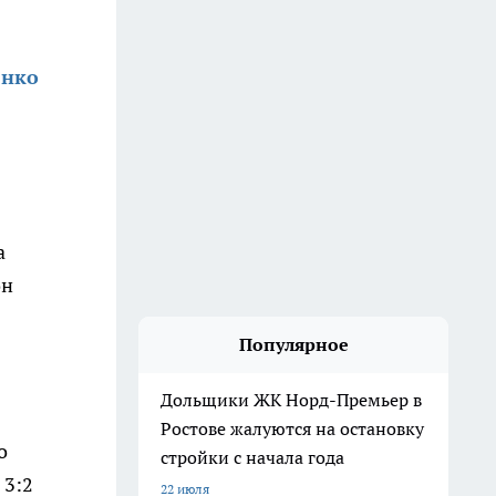
енко
в
а
он
Популярное
Дольщики ЖК Норд-Премьер в
Ростове жалуются на остановку
о
стройки с начала года
 3:2
22 июля