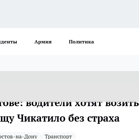
иденты
Армия
Политика
тове: водители хотят возить
щу Чикатило без страха
остов-на-Дону
Транспорт