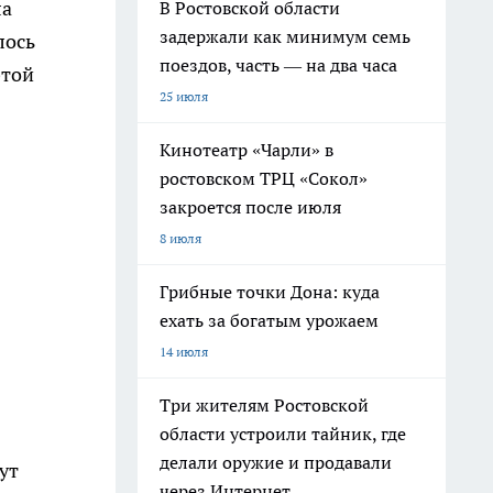
ла
В Ростовской области
задержали как минимум семь
лось
поездов, часть — на два часа
этой
25 июля
Кинотеатр «Чарли» в
ростовском ТРЦ «Сокол»
закроется после июля
8 июля
Грибные точки Дона: куда
ехать за богатым урожаем
14 июля
Три жителям Ростовской
области устроили тайник, где
делали оружие и продавали
ут
через Интернет