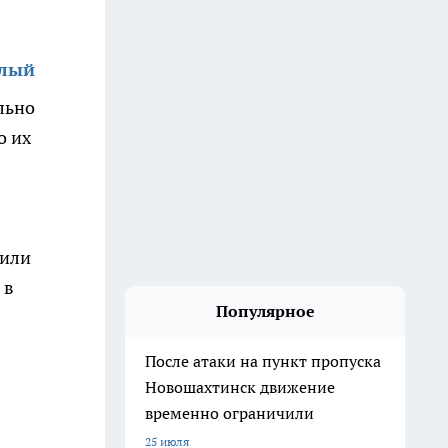
алый
льно
о их
 или
 в
Популярное
После атаки на пункт пропуска
Новошахтинск движение
временно ограничили
25 июля