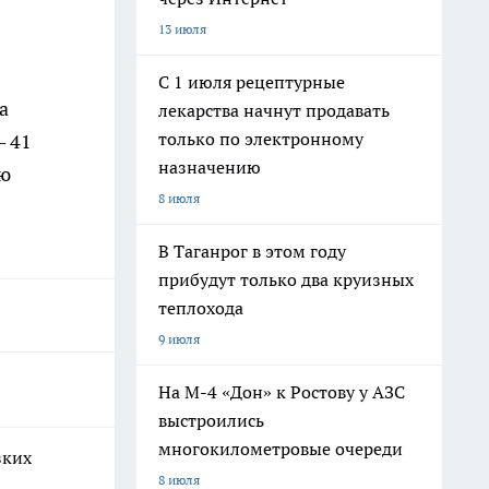
13 июля
С 1 июля рецептурные
а
лекарства начнут продавать
только по электронному
– 41
назначению
ию
8 июля
В Таганрог в этом году
прибудут только два круизных
теплохода
9 июля
На М-4 «Дон» к Ростову у АЗС
выстроились
многокилометровые очереди
зких
8 июля