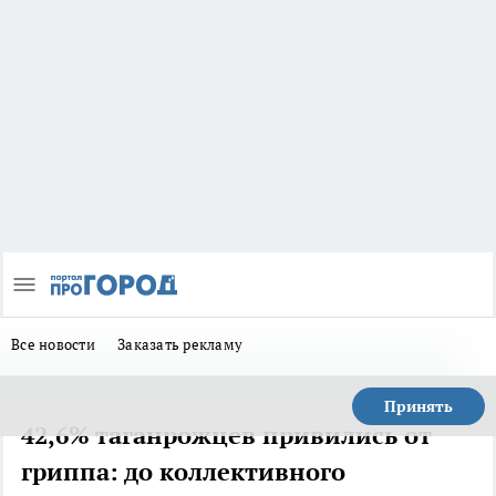
Все новости
Заказать рекламу
Принять
42,6% таганрожцев привились от
гриппа: до коллективного