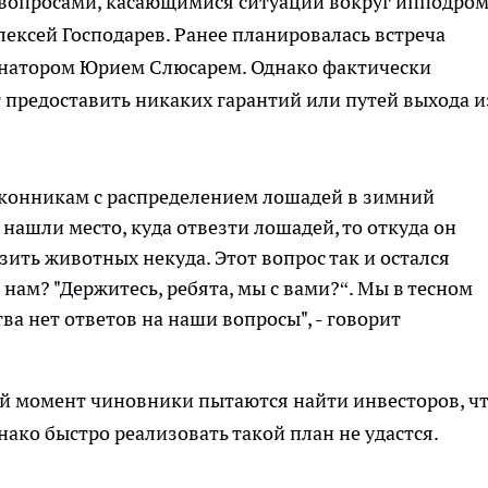
 вопросами, касающимися ситуации вокруг ипподром
лексей Господарев. Ранее планировалась встреча
ернатором Юрием Слюсарем. Однако фактически
предоставить никаких гарантий или путей выхода и
 конникам с распределением лошадей в зимний
 нашли место, куда отвезти лошадей, то откуда он
зить животных некуда. Этот вопрос так и остался
 нам? "Держитесь, ребята, мы с вами?“. Мы в тесном
ва нет ответов на наши вопросы", - говорит
ый момент чиновники пытаются найти инвесторов, ч
ако быстро реализовать такой план не удастся.