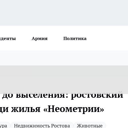
иденты
Армия
Политика
 до выселения: ростовский
ди жилья «Неометрии»
ура
Недвижимость Ростова
Животные