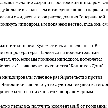
ражают желание сохранить ростовский ипподром. О
оду больше выгоды, чем возведение нового парка ил
ас они ожидают итогов расследования Генеральной
покинуть ипподром, им пока неизвестно, куда они см
 выгонят конвоем. Будем стоять до последнего. Все
ние генпрокуратуры. Надеются на положительный
боятся, что, если мы покинем ипподром, потеряется
бороться", - заключает активистка "Конников Дона".
а инициировали судебное разбирательство против
 Чиновники заявляют, что с учетом текущей категор
роительство на них является неправомерным.
ратно пытались получить комментарий от компании