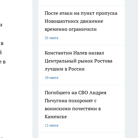
После атаки на пункт пропуска
Новошахтинск движение
и
временно ограничили
25 июля
 в
й
Константин Ивлев назвал
Центральный рынок Ростова
е в
лучшим в России
10 июля
Погибшего на СВО Андрея
Пичугина похоронят с
воинскими почестями в
Каменске
12 июля