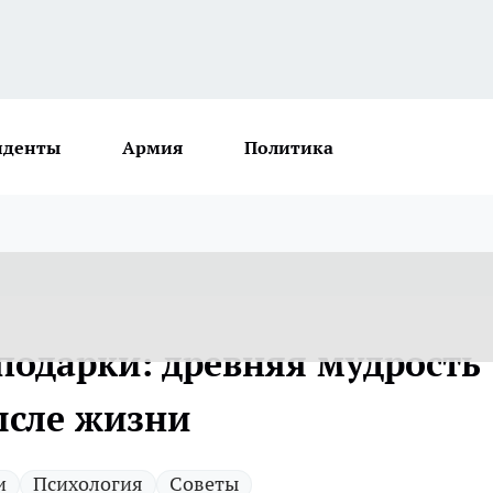
иденты
Армия
Политика
подарки: древняя мудрость
ысле жизни
и
Психология
Советы