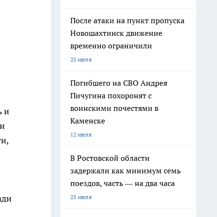
После атаки на пункт пропуска
Новошахтинск движение
временно ограничили
25 июля
Погибшего на СВО Андрея
Пичугина похоронят с
воинскими почестями в
ь и
Каменске
ли
12 июля
и,
В Ростовской области
задержали как минимум семь
поездов, часть — на два часа
ади
25 июля