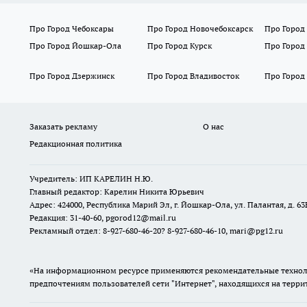
Про Город Чебоксары
Про Город Новочебоксарск
Про Город
Про Город Йошкар-Ола
Про Город Курск
Про Город
Про Город Дзержинск
Про Город Владивосток
Про Город
Заказать рекламу
О нас
Редакционная политика
Учредитель: ИП КАРЕЛИН Н.Ю.
Главный редактор: Карелин Никита Юрьевич
Адрес: 424000, Республика Марий Эл, г. Йошкар-Ола, ул. Палантая, д. 63
Редакция: 31-40-60, pgorod12@mail.ru
Рекламный отдел: 8-927-680-46-20? 8-927-680-46-10, mari@pg12.ru
«На информационном ресурсе применяются рекомендательные техноло
предпочтениям пользователей сети "Интернет", находящихся на терр