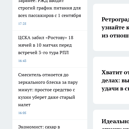
заранее: РЖД вводит
строгий график питания для
всех пассажиров с 1 сентября
Ретрогра
17:25
узнайте 
из отнош
ЦСКА забил «Ростову» 18
мячей в 10 матчах перед
встречей 3-го тура РПЛ
16:43
Хватит о
Смеситель отмоется до
делах: в
зеркального блеска за пару
удачи в 
минут: простое средство с
кухни уберет даже старый
налет
16:05
Идеально
Экономист: сахар в