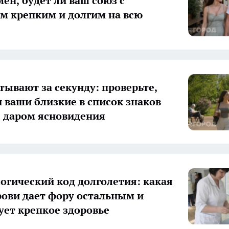
мен, будет ли ваш союз с
м крепким и долгим на всю
тывают за секунду: проверьте,
и ваши близкие в список знаков
с даром ясновидения
огический код долголетия: какая
рови дает фору остальным и
ует крепкое здоровье