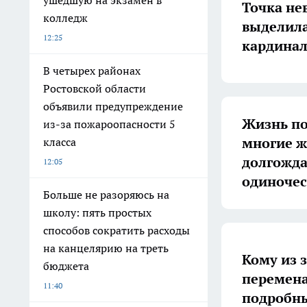
ушедшую на экзамен в
Точка не
колледж
выделила
12:25
кардинал
В четырех районах
Ростовской области
объявили предупреждение
Жизнь по
из-за пожароопасности 5
многие 
класса
долгожда
12:05
одиночес
Больше не разоряюсь на
школу: пять простых
способов сократить расходы
на канцелярию на треть
Кому из 
бюджета
перемена
11:40
подробны