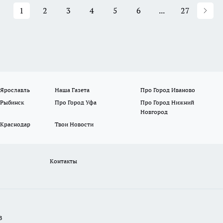
1
2
3
4
5
6
...
27
 Ярославль
Наша Газета
Про Город Иваново
 Рыбинск
Про Город Уфа
Про Город Нижний
Новгород
 Краснодар
Твои Новости
Контакты
В