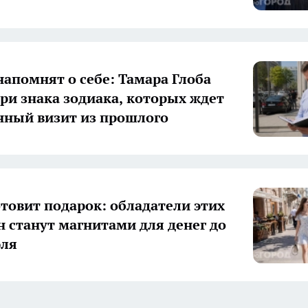
апомнят о себе: Тамара Глоба
три знака зодиака, которых ждет
ный визит из прошлого
отовит подарок: обладатели этих
н станут магнитами для денег до
юля