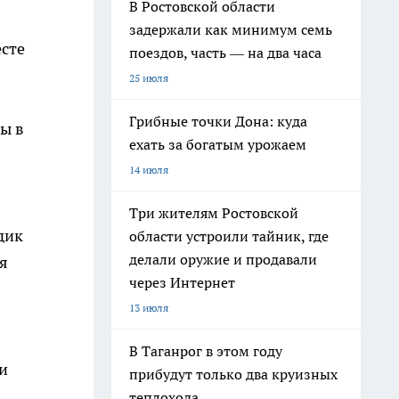
В Ростовской области
задержали как минимум семь
есте
поездов, часть — на два часа
25 июля
Грибные точки Дона: куда
ы в
ехать за богатым урожаем
14 июля
Три жителям Ростовской
дик
области устроили тайник, где
делали оружие и продавали
я
через Интернет
13 июля
В Таганрог в этом году
и
прибудут только два круизных
теплохода