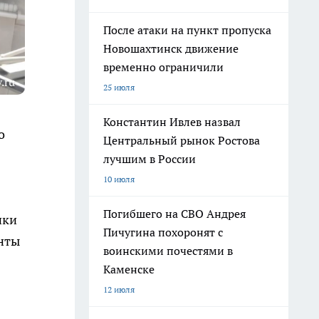
После атаки на пункт пропуска
Новошахтинск движение
временно ограничили
.ru
25 июля
Константин Ивлев назвал
о
Центральный рынок Ростова
лучшим в России
10 июля
Погибшего на СВО Андрея
ики
Пичугина похоронят с
енты
воинскими почестями в
Каменске
12 июля