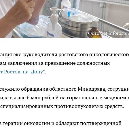
Фото ИИ inforostov
ания экс-руководителя ростовского онкологическог
одам заключения за превышение должностных
т Ростов-на-Дону"
.
ослужило обращение областного Минздрава, сотрудн
атила свыше 6 млн рублей на гормональные медикам
и специализированных противоопухолевых средств.
в терапии онкологии и обладают подтвержденной