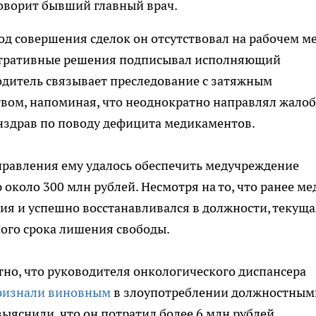
говорит бывший главный врач.
од совершения сделок он отсутствовал на рабочем м
нистративные решения подписывал исполняющий
одитель связывает преследование с затяжным
ом, напоминая, что неоднократно направлял жалоб
здрав по поводу дефицита медикаментов.
управления ему удалось обеспечить медучреждение
около 300 млн рублей. Несмотря на то, что ранее ме
ия и успешно восстанавливался в должности, текуща
ого срока лишения свободы.
тно, что руководителя онкологического диспансера
ризнали виновным
в злоупотреблении должностным
яснили, что он потратил более 6 млн рублей,