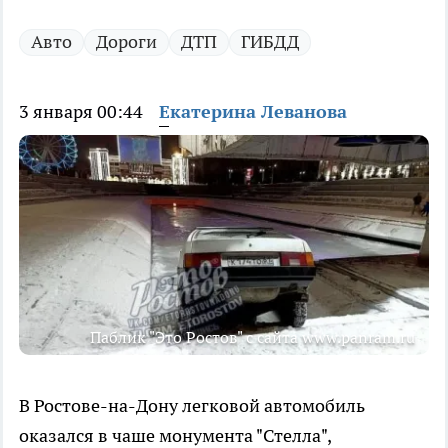
Авто
Дороги
ДТП
ГИБДД
3 января 00:44
Екатерина Леванова
Паблик "Это Ростов" с сайта www.panram.ru
В Ростове-на-Дону легковой автомобиль
оказался в чаше монумента "Стелла",