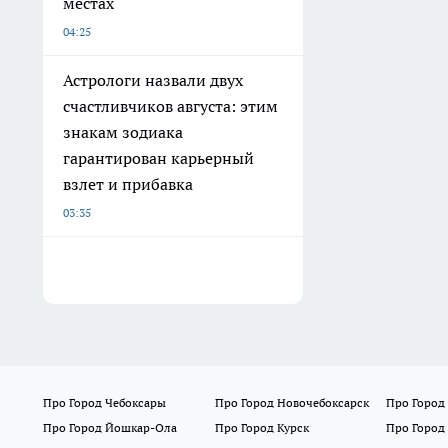
местах
04:25
Астрологи назвали двух
счастливчиков августа: этим
знакам зодиака
гарантирован карьерный
взлет и прибавка
03:35
Про Город Чебоксары
Про Город Новочебоксарск
Про Город
Про Город Йошкар-Ола
Про Город Курск
Про Город