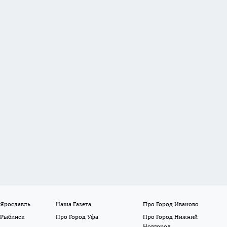
 Ярославль
Наша Газета
Про Город Иваново
 Рыбинск
Про Город Уфа
Про Город Нижний
Новгород