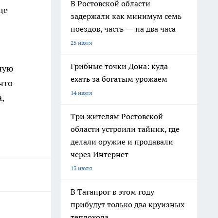
В Ростовской области
це
задержали как минимум семь
поездов, часть — на два часа
25 июля
Грибные точки Дона: куда
ную
ехать за богатым урожаем
что
14 июля
,
Три жителям Ростовской
области устроили тайник, где
делали оружие и продавали
через Интернет
13 июля
В Таганрог в этом году
прибудут только два круизных
теплохода