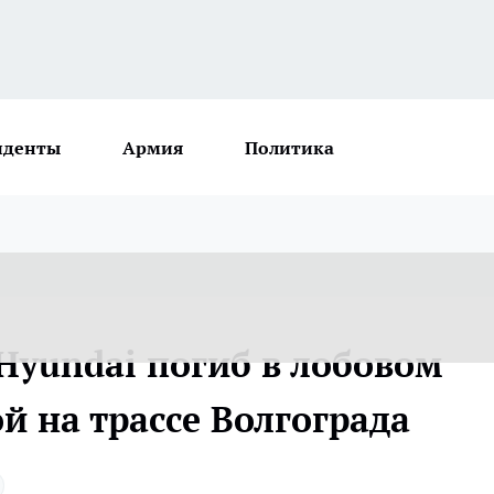
иденты
Армия
Политика
Hyundai погиб в лобовом
й на трассе Волгограда