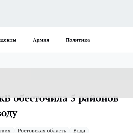
иденты
Армия
Политика
кВ обесточила 5 районов
воду
твия
Ростовская область
Вода