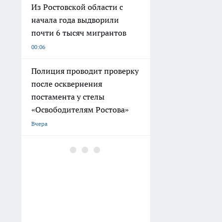
Из Ростовской области с
начала года выдворили
почти 6 тысяч мигрантов
00:06
Полиция проводит проверку
после осквернения
постамента у стелы
«Освободителям Ростова»
Вчера
Прокуратура добивается
нового изъятия имущества
экс-главы ростовской
налоговой
Вчера