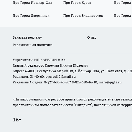
Про Город Йошкар-Ола
Про Город Курск
Про Город
Про Город Дзержинск
Про Город Владивосток
Про Город
Заказать рекламу
О нас
Редакционная политика
Учредитель: ИП КАРЕЛИН Н.Ю.
Главный редактор: Карелин Никита Юрьевич
Адрес: 424000, Республика Марий Эл, г. Йошкар-Ола, ул. Палантая, д. 63
Редакция: 31-40-60, pgorod12@mail.ru
Рекламный отдел: 8-927-680-46-20? 8-927-680-46-10, mari@pg12.ru
«На информационном ресурсе применяются рекомендательные техноло
предпочтениям пользователей сети "Интернет", находящихся на терр
16+