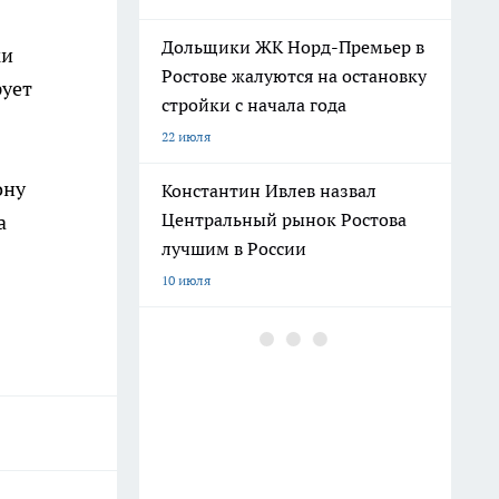
Дольщики ЖК Норд-Премьер в
ки
Ростове жалуются на остановку
рует
стройки с начала года
22 июля
ону
Константин Ивлев назвал
Центральный рынок Ростова
а
лучшим в России
10 июля
Погибшего на СВО Андрея
Пичугина похоронят с
воинскими почестями в
Каменске
12 июля