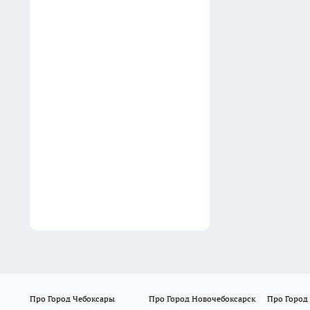
В Таганроге проверили
колледжи: в авиационном
уже в этом году запустят
обучение дронам
Вчера
Индийских воробьёв в
Ростовской области приняли
за обычных почти 25 лет
Вчера
Про Город Чебоксары
Про Город Новочебоксарск
Про Город