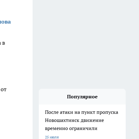
нова
 в
 от
Популярное
После атаки на пункт пропуска
Новошахтинск движение
временно ограничили
25 июля