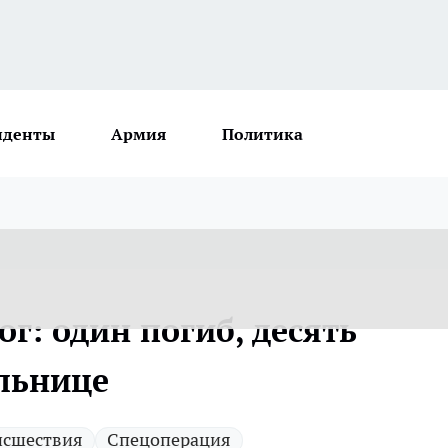
иденты
Армия
Политика
ог: один погиб, десять
ольнице
исшествия
Спецоперация