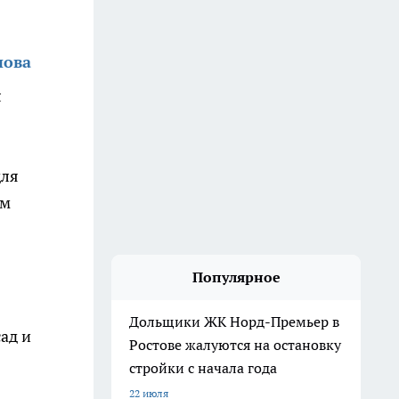
нова
л
для
ым
Популярное
Дольщики ЖК Норд-Премьер в
ад и
Ростове жалуются на остановку
стройки с начала года
22 июля