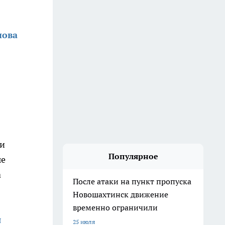
нова
ми
Популярное
ые
а
После атаки на пункт пропуска
Новошахтинск движение
временно ограничили
я
25 июля