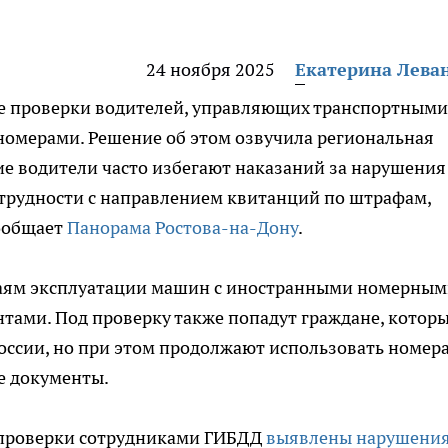
24 ноября 2025
Екатерина Лева
ые проверки водителей, управляющих транспортными
номерами. Решение об этом озвучила региональная
кие водители часто избегают наказаний за нарушения
 трудности с направлением квитанций по штрафам,
ообщает
Панорама Ростова-на-Дону
.
чаям эксплуатации машин с иностранными номерны
тами. Под проверку также попадут граждане, котор
оссии, но при этом продолжают использовать номер
ые документы.
е проверки сотрудниками ГИБДД
выявлены нарушени