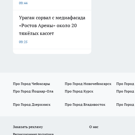
09:44
Ураган сорвал с медиафасада
«Ростов Арены» около 20
тяжёлых кассет
09:25
Про Город Чебоксары
Про Город Новочебоксарск
Про Город
Про Город Йошкар-Ола
Про Город Курск
Про Город
Про Город Дзержинск
Про Город Владивосток
Про Город
Заказать рекламу
О нас
Редакционная политика