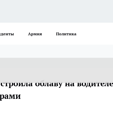
иденты
Армия
Политика
устроила облаву на водител
ерами