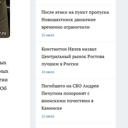
После атаки на пункт пропуска
Новошахтинск движение
временно ограничили
.ru
25 июля
Константин Ивлев назвал
Центральный рынок Ростова
ных
лучшим в России
тных
10 июля
тни
Погибшего на СВО Андрея
 Об
Пичугина похоронят с
воинскими почестями в
Каменске
12 июля