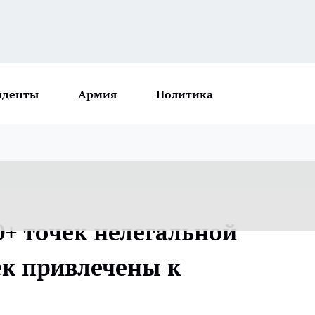
иденты
Армия
Политика
0+ точек нелегальной
ек привлечены к