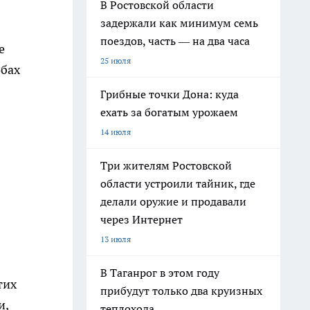
В Ростовской области
задержали как минимум семь
поездов, часть — на два часа
е
25 июля
обах
Грибные точки Дона: куда
ехать за богатым урожаем
14 июля
Три жителям Ростовской
области устроили тайник, где
делали оружие и продавали
через Интернет
13 июля
В Таганрог в этом году
тих
прибудут только два круизных
и,
теплохода