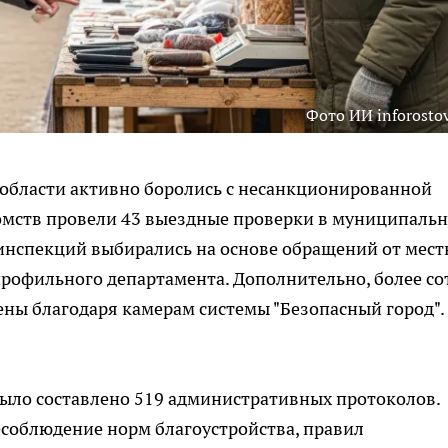
Фото ИИ inforostov
 области активно боролись с несанкционированной
омств провели 43 выездные проверки в муниципаль
 инспекций выбирались на основе обращений от мес
профильного департамента. Дополнительно, более со
ны благодаря камерам системы "Безопасный город".
было составлено 519 административных протоколов.
соблюдение норм благоустройства, правил