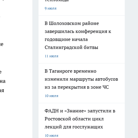
9 июля
о
В Шолоховском районе
завершилась конференция к
годовщине начала
ые
Сталинградской битвы
11 июля
В Таганроге временно
е
изменили маршруты автобусов
на
из за перекрытия в зоне ЧС
ая
10 июля
ФАДН и «Знание» запустили в
Ростовской области цикл
лекций для госслужащих
10 июля