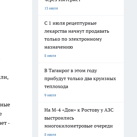
13 июля
С 1 июля рецептурные
лекарства начнут продавать
только по электронному
назначению
8 июля
-
В Таганрог в этом году
ли,
прибудут только два круизных
теплохода
9 июля
жные
На М-4 «Дон» к Ростову у АЗС
е
выстроились
ет -
многокилометровые очереди
8 июля