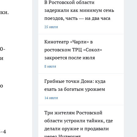
В Ростовской области
задержали как минимум семь
нки.
поездов, часть — на два часа
25 июля
Кинотеатр «Чарли» в
10-
ростовском ТРЦ «Сокол»
 и
закроется после июля
8 июля
Грибные точки Дона: куда
но
ехать за богатым урожаем
14 июля
Три жителям Ростовской
области устроили тайник, где
делали оружие и продавали
3-4
через Интернет