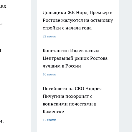
лах
Дольщики ЖК Норд-Премьер в
Ростове жалуются на остановку
ы.
стройки с начала года
22 июля
ю
и
Константин Ивлев назвал
Центральный рынок Ростова
лучшим в России
10 июля
Погибшего на СВО Андрея
Пичугина похоронят с
воинскими почестями в
Каменске
и.
12 июля