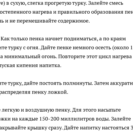
е) в сухую, слегка прогретую турку. Залейте смесь
постепенного нагрева и правильного образования пе
нь и не перемешивайте содержимое.
Как только пенка начнет подниматься, а по краям
е турку с огня. Дайте пенке немного осесть (около 
 на минимальный огонь. Повторите этот цикл нагрева
опуская кипения напитка.
те турку, дайте постоять полминуты. Затем аккурат
распределяя пенку ложкой.
 легкую и воздушную пенку. Для этого насыпьте
ожки на каждые 150-200 миллилитров воды. Залейте
акрывайте крышку сразу. Дайте напитку настояться 