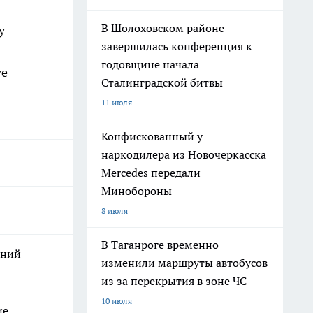
В Шолоховском районе
у
завершилась конференция к
годовщине начала
те
Сталинградской битвы
11 июля
Конфискованный у
наркодилера из Новочеркасска
Mercedes передали
Минобороны
8 июля
В Таганроге временно
ений
изменили маршруты автобусов
из за перекрытия в зоне ЧС
10 июля
ие