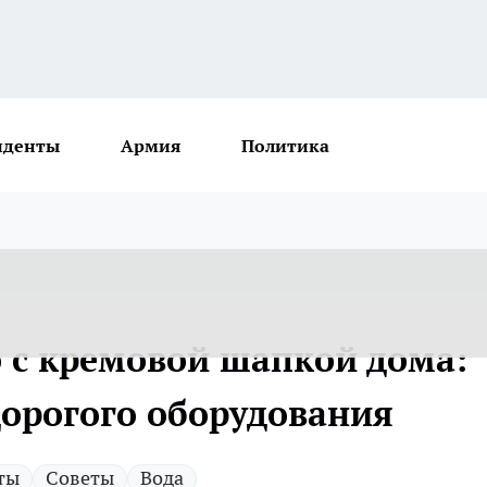
иденты
Армия
Политика
 с кремовой шапкой дома:
дорогого оборудования
ты
Советы
Вода