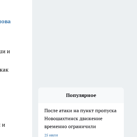
лова
ши и
 как
Популярное
После атаки на пункт пропуска
Новошахтинск движение
 и
временно ограничили
25 июля