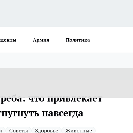
иденты
Армия
Политика
реба: что привлекает
тпугнуть навсегда
и
Советы
Здоровье
Животные