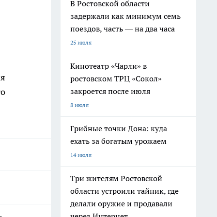
В Ростовской области
задержали как минимум семь
поездов, часть — на два часа
25 июля
Кинотеатр «Чарли» в
ия
ростовском ТРЦ «Сокол»
го
закроется после июля
8 июля
Грибные точки Дона: куда
ехать за богатым урожаем
14 июля
Три жителям Ростовской
области устроили тайник, где
делали оружие и продавали
через Интернет