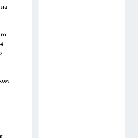
В Ростовской области
 на
задержали как минимум семь
поездов, часть — на два часа
25 июля
ого
Грибные точки Дона: куда
64
ехать за богатым урожаем
о
14 июля
Три жителям Ростовской
ском
области устроили тайник, где
делали оружие и продавали
через Интернет
13 июля
В Таганрог в этом году
прибудут только два круизных
я
теплохода