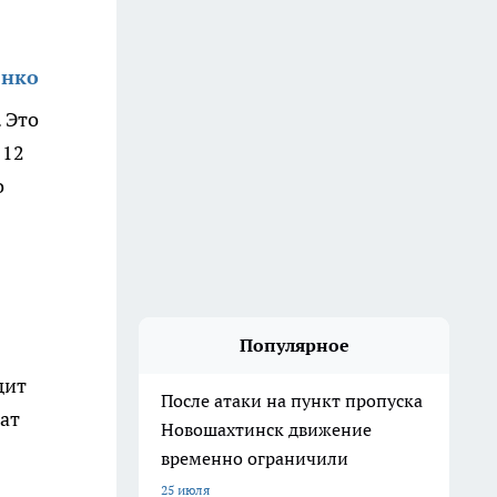
енко
 Это
 12
о
Популярное
дит
После атаки на пункт пропуска
ат
Новошахтинск движение
временно ограничили
25 июля