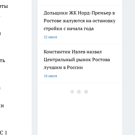
рты
Дольщики ЖК Норд-Премьер в
.
Ростове жалуются на остановку
стройки с начала года
м
22 июля
Константин Ивлев назвал
Центральный рынок Ростова
ть
лучшим в России
10 июля
а
Погибшего на СВО Андрея
Пичугина похоронят с
ли
воинскими почестями в
Каменске
12 июля
С 1