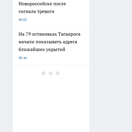
Новороссийске после
сигнала тревоги
09:05
На 79 остановках Таганрога
начали показывать адреса
ближайших укрытий
08:44
Никто не догадается, что
этот нежный шоколадный
десерт сделан из кабачка:
делюсь простым летним
рецептом
08:00
Памятник Ермаку в