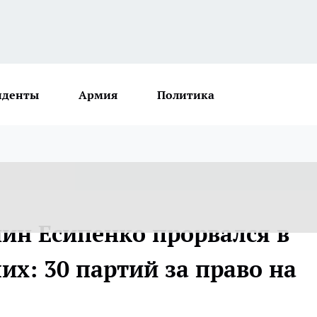
иденты
Армия
Политика
нин Есипенко прорвался в
х: 30 партий за право на