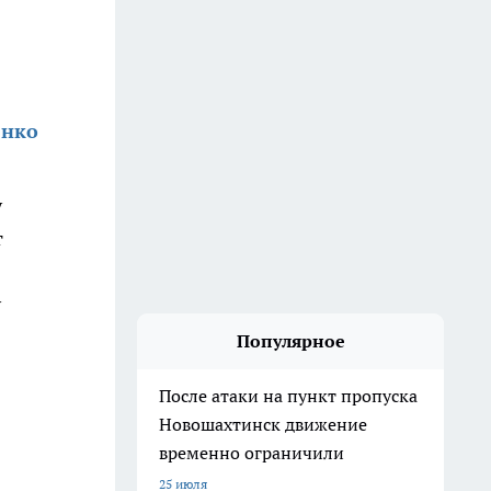
енко
у
т
у
Популярное
После атаки на пункт пропуска
Новошахтинск движение
временно ограничили
25 июля