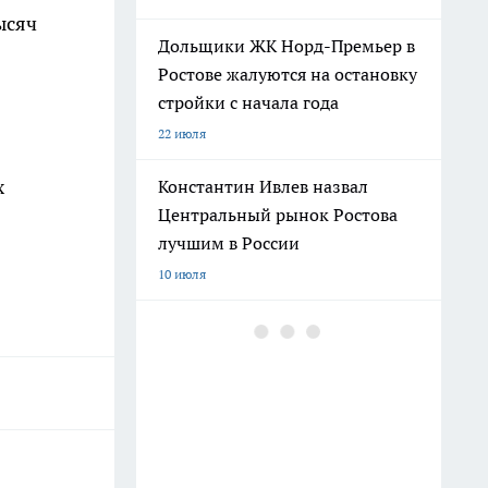
ысяч
Дольщики ЖК Норд-Премьер в
Ростове жалуются на остановку
стройки с начала года
22 июля
х
Константин Ивлев назвал
Центральный рынок Ростова
лучшим в России
10 июля
Погибшего на СВО Андрея
Пичугина похоронят с
воинскими почестями в
Каменске
12 июля