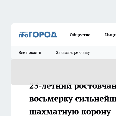
Общество
Инц
Все новости
Заказать рекламу
23-летний ростовча
восьмерку сильнейши
шахматную корону