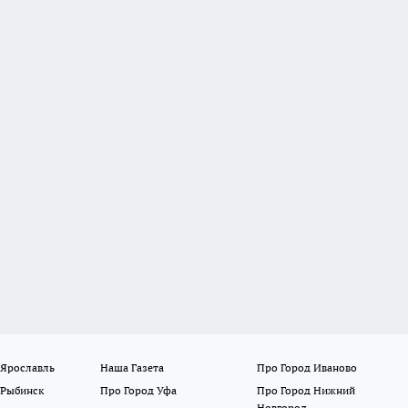
 Ярославль
Наша Газета
Про Город Иваново
 Рыбинск
Про Город Уфа
Про Город Нижний
Новгород