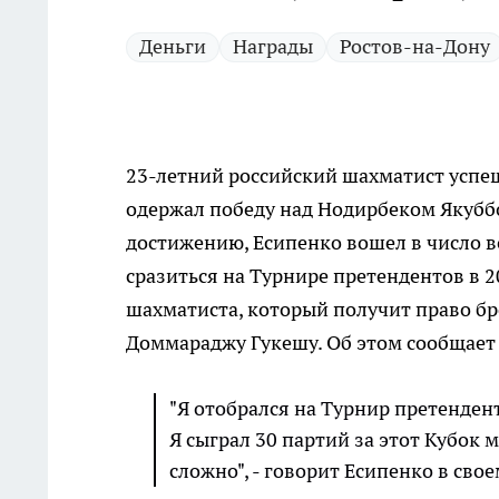
Деньги
Награды
Ростов-на-Дону
23-летний российский шахматист успе
одержал победу над Нодирбеком Якуббо
достижению, Есипенко вошел в число 
сразиться на Турнире претендентов в 2
шахматиста, который получит право б
Доммараджу Гукешу. Об этом сообщае
"Я отобрался на Турнир претенден
Я сыграл 30 партий за этот Кубок м
сложно", - говорит Есипенко в сво