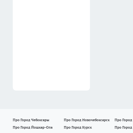
Новочеркасске покрыли
черной краской при
реставрации
07:26
Перестала покупать дорогую
косметику: этот утренний
напиток делает кожу
упругой и стирает следы
усталости
05:40
Про Город Чебоксары
Про Город Новочебоксарск
Про Город
Про Город Йошкар-Ола
Про Город Курск
Про Город