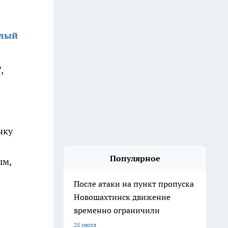
алый
,
чку
Популярное
ым,
После атаки на пункт пропуска
Новошахтинск движение
временно ограничили
25 июля