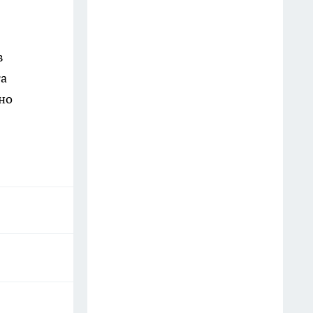
в
та
но