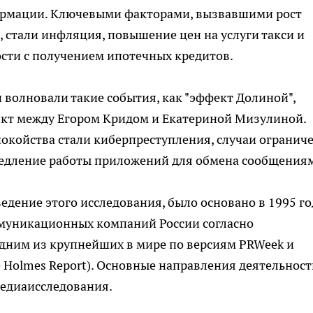
ормации. Ключевыми факторами, вызвавшими рост
, стали инфляция, повышение цен на услуги такси и
ости с получением ипотечных кредитов.
волновали такие события, как "эффект Долиной",
икт между Егором Кридом и Екатериной Мизулиной.
койства стали киберпреступления, случаи огранич
медление работы приложений для обмена сообщения
едение этого исследования, было основано в 1995 го
муникационных компаний России согласно
дним из крупнейших в мире по версиям PRWeek и
e Holmes Report). Основные направления деятельност
медиаисследования.