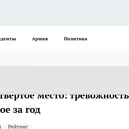
иденты
Армия
Политика
етвёртое место: тревожность
ое за год
я
Рейтинг