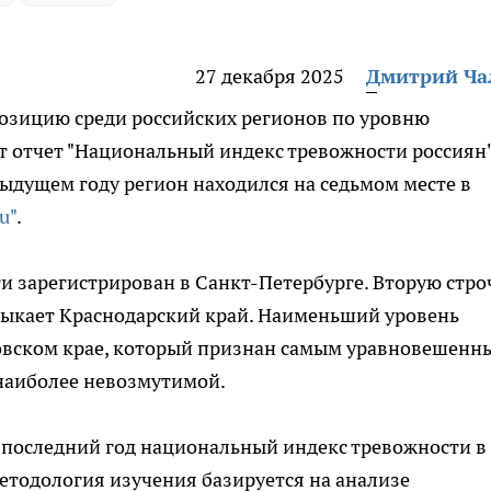
27 декабря 2025
Дмитрий Ч
позицию среди российских регионов по уровню
т отчет "Национальный индекс тревожности россиян"
ыдущем году регион находился на седьмом месте в
u"
.
 зарегистрирован в Санкт-Петербурге. Вторую стро
амыкает Краснодарский край. Наименьший уровень
овском крае, который признан самым уравновешенн
 наиболее невозмутимой.
а последний год национальный индекс тревожности в
Методология изучения базируется на анализе