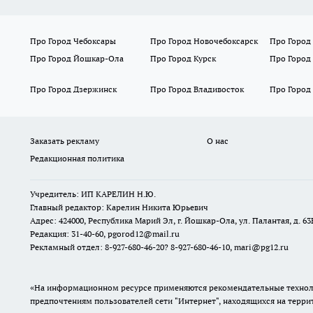
Про Город Чебоксары
Про Город Новочебоксарск
Про Город
Про Город Йошкар-Ола
Про Город Курск
Про Город
Про Город Дзержинск
Про Город Владивосток
Про Город
Заказать рекламу
О нас
Редакционная политика
Учредитель: ИП КАРЕЛИН Н.Ю.
Главный редактор: Карелин Никита Юрьевич
Адрес: 424000, Республика Марий Эл, г. Йошкар-Ола, ул. Палантая, д. 63
Редакция: 31-40-60, pgorod12@mail.ru
Рекламный отдел: 8-927-680-46-20? 8-927-680-46-10, mari@pg12.ru
«На информационном ресурсе применяются рекомендательные техноло
предпочтениям пользователей сети "Интернет", находящихся на терр