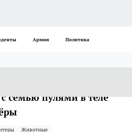
иденты
Армия
Политика
 с семью пулями в теле
ёры
нтеры
Животные