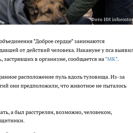
Фото ИИ inforostov
 объединения "Доброе сердце" занимаются
давшей от действий человека. Накануне у пса выяви
ь, застрявших в организме, сообщается на
"МК"
.
ранное расположение пуль вдоль туловища. Из-за
тий они предположили, что животное не пыталось
жать, а был расстрелян, возможно, человеком,
защитники.