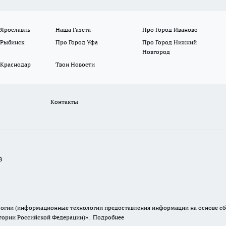
 Ярославль
Наша Газета
Про Город Иваново
 Рыбинск
Про Город Уфа
Про Город Нижний
Новгород
 Краснодар
Твои Новости
Контакты
В
гии (информационные технологии предоставления информации на основе сбор
итории Российской Федерации)».
Подробнее