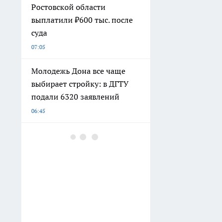
Ростовской области
выплатили ₽600 тыс. после
суда
07:05
Молодежь Дона все чаще
выбирает стройку: в ДГТУ
подали 6320 заявлений
06:45
К 1 сентября школы
Ростовской области получат
1,15 млн новых учебников
05:44
Хватит портить простыни
при стирке: всего одно