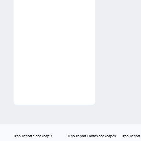
простое правило поможет
сохранить их свежесть на
долгие годы
05:40
БПЛА атаковали три района
Ростовской области, данных
о пострадавших пока нет
05:24
Про Город Чебоксары
Про Город Новочебоксарск
Про Город