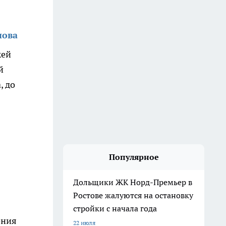
нова
жей
й
, до
Популярное
Дольщики ЖК Норд-Премьер в
Ростове жалуются на остановку
стройки с начала года
ения
22 июля