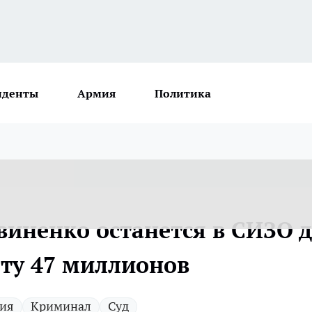
иденты
Армия
Политика
виненко останется в СИЗО 
ту 47 миллионов
ия
Криминал
Суд