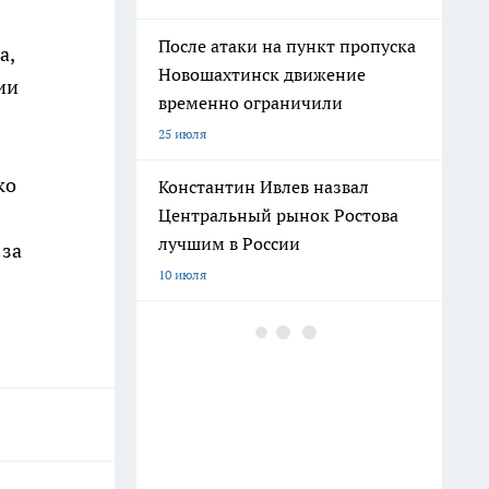
После атаки на пункт пропуска
а,
Новошахтинск движение
ии
временно ограничили
25 июля
ко
Константин Ивлев назвал
Центральный рынок Ростова
лучшим в России
 за
10 июля
Погибшего на СВО Андрея
Пичугина похоронят с
воинскими почестями в
Каменске
12 июля