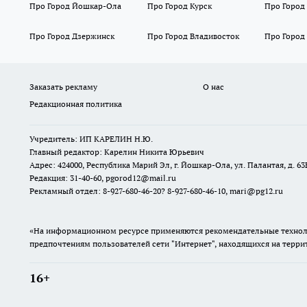
Про Город Йошкар-Ола
Про Город Курск
Про Город
Про Город Дзержинск
Про Город Владивосток
Про Город
Заказать рекламу
О нас
Редакционная политика
Учредитель: ИП КАРЕЛИН Н.Ю.
Главный редактор: Карелин Никита Юрьевич
Адрес: 424000, Республика Марий Эл, г. Йошкар-Ола, ул. Палантая, д. 63
Редакция: 31-40-60, pgorod12@mail.ru
Рекламный отдел: 8-927-680-46-20? 8-927-680-46-10, mari@pg12.ru
«На информационном ресурсе применяются рекомендательные техноло
предпочтениям пользователей сети "Интернет", находящихся на терр
16+