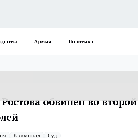
иденты
Армия
Политика
 Ростова обвинен во второй
блей
ия
Криминал
Суд