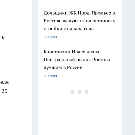
Дольщики ЖК Норд-Премьер в
Ростове жалуются на остановку
стройки с начала года
 в
22 июля
Константин Ивлев назвал
Центральный рынок Ростова
лучшим в России
10 июля
дела
 23
Погибшего на СВО Андрея
Пичугина похоронят с
воинскими почестями в
Каменске
12 июля