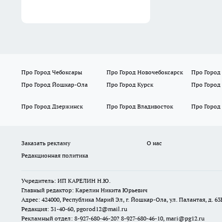
Про Город Чебоксары
Про Город Новочебоксарск
Про Город
Про Город Йошкар-Ола
Про Город Курск
Про Город
Про Город Дзержинск
Про Город Владивосток
Про Город
Заказать рекламу
О нас
Редакционная политика
Учредитель: ИП КАРЕЛИН Н.Ю.
Главный редактор: Карелин Никита Юрьевич
Адрес: 424000, Республика Марий Эл, г. Йошкар-Ола, ул. Палантая, д. 63
Редакция: 31-40-60, pgorod12@mail.ru
Рекламный отдел: 8-927-680-46-20? 8-927-680-46-10, mari@pg12.ru