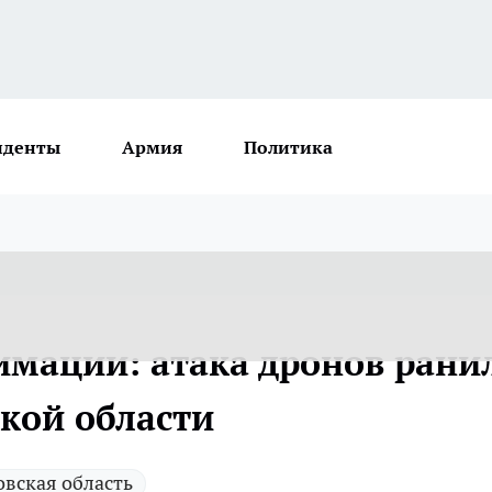
иденты
Армия
Политика
имации: атака дронов рани
ской области
овская область