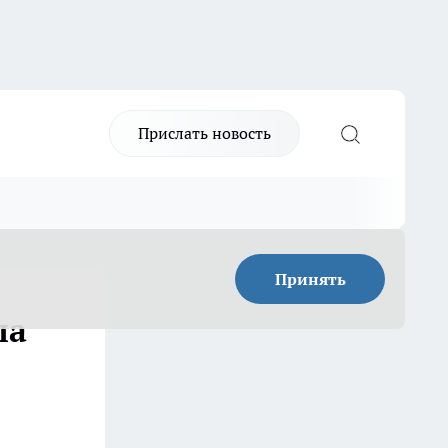
Прислать новость
Принять
ла