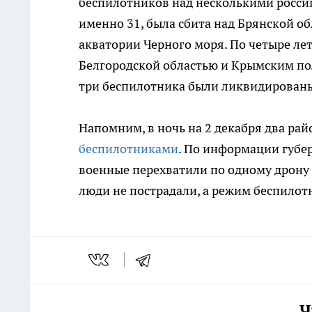
беспилотников над несколькими россий
именно 31, была сбита над Брянской о
акватории Черного моря. По четыре ле
Белгородской областью и Крымским по
три беспилотника были ликвидированы
Напомним, в ночь на 2 декабря два ра
беспилотниками
. По информации губе
военные перехватили по одному дрону
люди не пострадали, а режим беспилотн
Ч