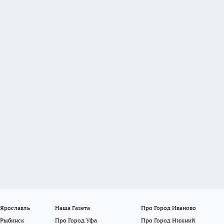
 Ярославль
Наша Газета
Про Город Иваново
 Рыбинск
Про Город Уфа
Про Город Нижний