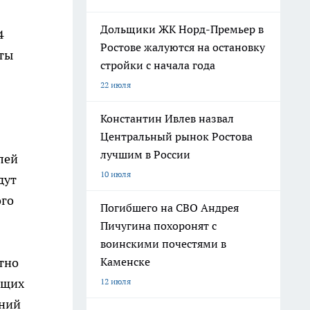
Дольщики ЖК Норд-Премьер в
4
Ростове жалуются на остановку
аты
стройки с начала года
22 июля
Константин Ивлев назвал
Центральный рынок Ростова
лучшим в России
лей
10 июля
дут
ого
Погибшего на СВО Андрея
Пичугина похоронят с
воинскими почестями в
тно
Каменске
ющих
12 июля
тний