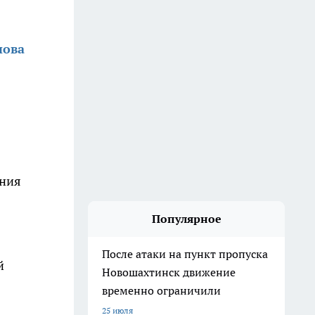
нова
ения
Популярное
После атаки на пункт пропуска
й
Новошахтинск движение
временно ограничили
25 июля