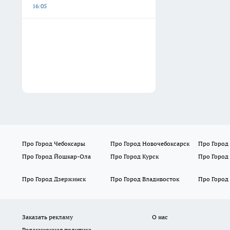
16:05
Про Город Чебоксары
Про Город Новочебоксарск
Про Город
Про Город Йошкар-Ола
Про Город Курск
Про Город
Про Город Дзержинск
Про Город Владивосток
Про Город
Заказать рекламу
О нас
Редакционная политика