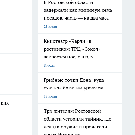
В Ростовской области
задержали как минимум семь
поездов, часть — на два часа
25 июля
Кинотеатр «Чарли» в
ростовском ТРЦ «Сокол»
закроется после июля
8 июля
Грибные точки Дона: куда
ехать за богатым урожаем
14 июля
зких
Три жителям Ростовской
области устроили тайник, где
делали оружие и продавали
через Интернет