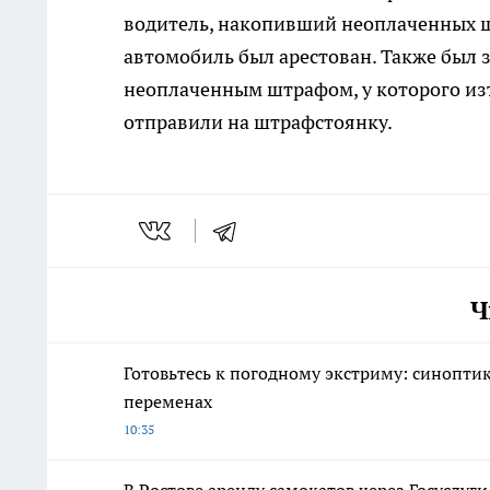
водитель, накопивший неоплаченных ш
автомобиль был арестован. Также был 
неоплаченным штрафом, у которого изъ
отправили на штрафстоянку.
Ч
Готовьтесь к погодному экстриму: синопти
переменах
10:35
В Ростове аренду самокатов через Госуслуг