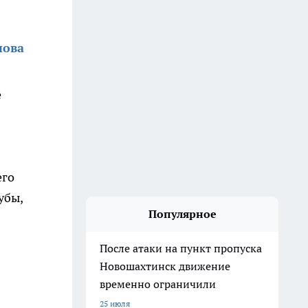
нова
е
его
убы,
Популярное
После атаки на пункт пропуска
Новошахтинск движение
временно ограничили
25 июля