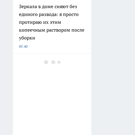
Зеркала в доме сияют без
единого развода: я просто
протираю их этим
копеечным раствором после
уборки
05:40
В Ростовской области
киберпреступлений стало
меньше почти на 37%
05:06
Забыла про жесткие
полотенца навсегда: просто
добавляю этот дешевый
аптечный копеечный
продукт при стирке