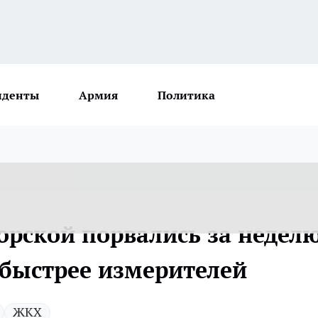
иденты
Армия
Политика
орской порвались за недел
 быстрее измерителей
ЖКХ