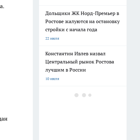
а.
Дольщики ЖК Норд-Премьер в
Ростове жалуются на остановку
стройки с начала года
22 июля
Константин Ивлев назвал
Центральный рынок Ростова
лучшим в России
10 июля
Погибшего на СВО Андрея
Пичугина похоронят с
воинскими почестями в
щан
Каменске
12 июля