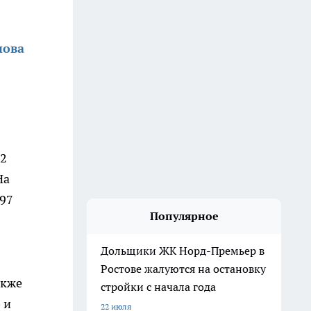
нова
92
На
997
Популярное
Дольщики ЖК Норд-Премьер в
Ростове жалуются на остановку
акже
стройки с начала года
 и
22 июля