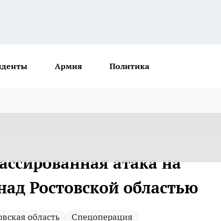
иденты
Армия
Политика
массированная атака на
над Ростовской областью
овская область
Спецоперация