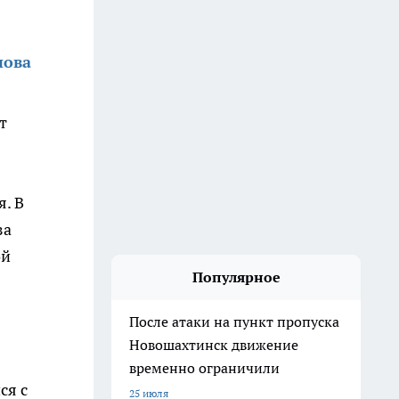
нова
т
. В
за
ой
Популярное
После атаки на пункт пропуска
Новошахтинск движение
временно ограничили
ся с
25 июля