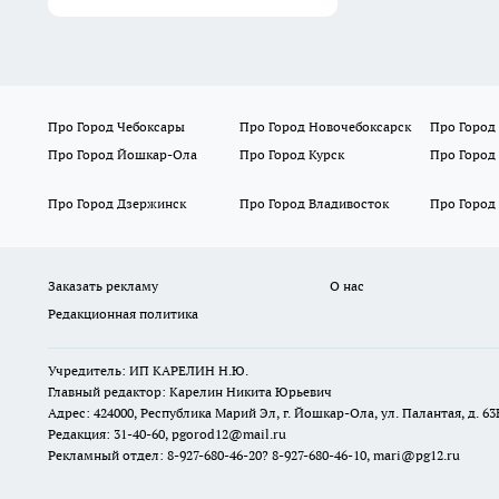
Про Город Чебоксары
Про Город Новочебоксарск
Про Город
Про Город Йошкар-Ола
Про Город Курск
Про Город
Про Город Дзержинск
Про Город Владивосток
Про Город
Заказать рекламу
О нас
Редакционная политика
Учредитель: ИП КАРЕЛИН Н.Ю.
Главный редактор: Карелин Никита Юрьевич
Адрес: 424000, Республика Марий Эл, г. Йошкар-Ола, ул. Палантая, д. 63
Редакция: 31-40-60, pgorod12@mail.ru
Рекламный отдел: 8-927-680-46-20? 8-927-680-46-10, mari@pg12.ru