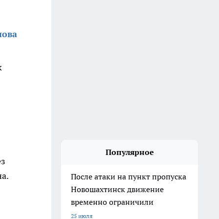
нова
к
Популярное
ез
а.
После атаки на пункт пропуска
Новошахтинск движение
временно ограничили
25 июля