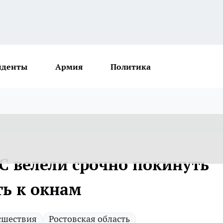
иденты
Армия
Политика
С велели срочно покинуть
ть к окнам
сшествия
Ростовская область