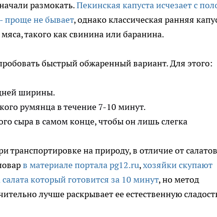
начали размокать.
Пекинская капуста исчезает с пол
 - проще не бывает
, однако классическая ранняя капу
мяса, такого как свинина или баранина.
пробовать быстрый обжаренный вариант. Для этого:
дней ширины.
кого румянца в течение 7-10 минут.
ого сыра в самом конце, чтобы он лишь слегка
ри транспортировке на природу, в отличие от салатов
повар
в материале портала pg12.ru
,
хозяйки скупают
 салата который готовится за 10 минут
, но метод
ительно лучше раскрывает ее естественную сладост