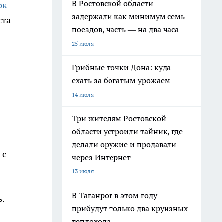
В Ростовской области
ок
задержали как минимум семь
ста
поездов, часть — на два часа
25 июля
Грибные точки Дона: куда
ехать за богатым урожаем
14 июля
Три жителям Ростовской
области устроили тайник, где
делали оружие и продавали
 с
через Интернет
13 июля
В Таганрог в этом году
ь.
прибудут только два круизных
теплохода