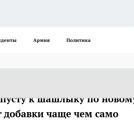
иденты
Армия
Политика
пусту к шашлыку по новом
т добавки чаще чем само