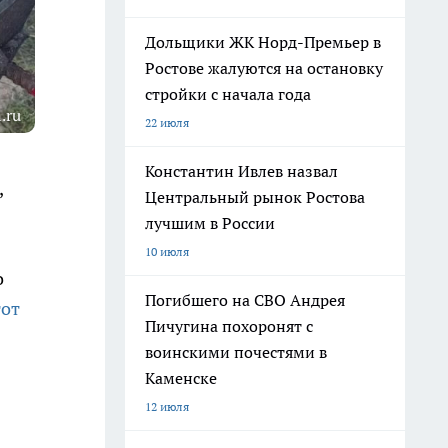
Дольщики ЖК Норд-Премьер в
Ростове жалуются на остановку
стройки с начала года
.ru
22 июля
Константин Ивлев назвал
,
Центральный рынок Ростова
лучшим в России
10 июля
о
Погибшего на СВО Андрея
тот
Пичугина похоронят с
воинскими почестями в
Каменске
12 июля