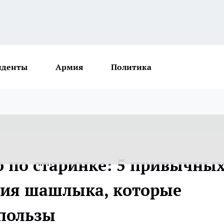
иденты
Армия
Политика
о по старинке: 5 привычны
ния шашлыка, которые
 пользы