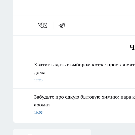
Ч
Хватит гадать с выбором котла: простая ма
дома
17:25
Забудьте про едкую бытовую химию: пара к
аромат
16:05