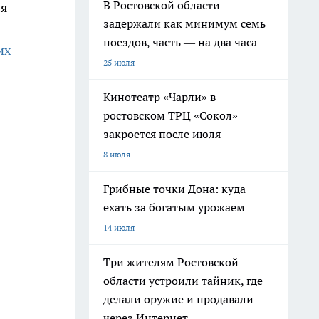
В Ростовской области
ля
задержали как минимум семь
поездов, часть — на два часа
их
25 июля
Кинотеатр «Чарли» в
ростовском ТРЦ «Сокол»
закроется после июля
8 июля
Грибные точки Дона: куда
ехать за богатым урожаем
14 июля
Три жителям Ростовской
области устроили тайник, где
делали оружие и продавали
через Интернет