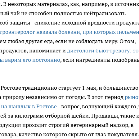
 В некоторых материалах, как, например, в источни
леный чай не способен полностью нейтрализовать
соб защиты - снижение исходной вредности продукта
строэнтеролог назвала болезни, при которых пельмен
чем любая другая еда, если не соблюдать меру. О том,
 продуктов, напоминает и
диетологи бьют тревогу: эт
ы варим его постоянно
, если ингредиенты подобран
 Ростове традиционно стартует 1 мая, и большинство
а природу независимо от погоды. В этот период
рыно
о на шашлык в Ростове
- вопрос, волнующий каждого, 
лей за килограмм отборной шейки. Продавцы, такие 
родукция проходит строгий ветеринарный надзор, в
овара, качество которого скрыто от глаз покупателя