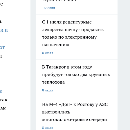
ке
13 июля
.
С 1 июля рецептурные
лекарства начнут продавать
и и
только по электронному
назначению
от
8 июля
ы
В Таганрог в этом году
прибудут только два круизных
теплохода
к
9 июля
так
На М-4 «Дон» к Ростову у АЗС
как
выстроились
многокилометровые очереди
.
8 июля