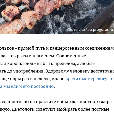
Фото с сайта progorodnn
ольков - прямой путь к канцерогенным соединениям
ира с открытым пламенем. Современные
тая корочка должна быть пределом, а любые
ть до употребления. Здоровому человеку достаточн
чаще пары раз в неделю, иначе
врачи бьют тревогу: э
 а мы едим его постоянно
.
 сочности, но на практике избыток животного жира
чную. Диетологи советуют выбирать более постные