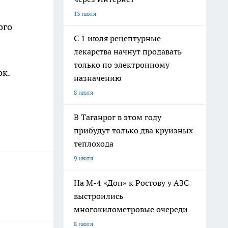
13 июля
ого
С 1 июля рецептурные
лекарства начнут продавать
только по электронному
ок.
назначению
8 июля
В Таганрог в этом году
прибудут только два круизных
теплохода
9 июля
На М-4 «Дон» к Ростову у АЗС
выстроились
многокилометровые очереди
8 июля