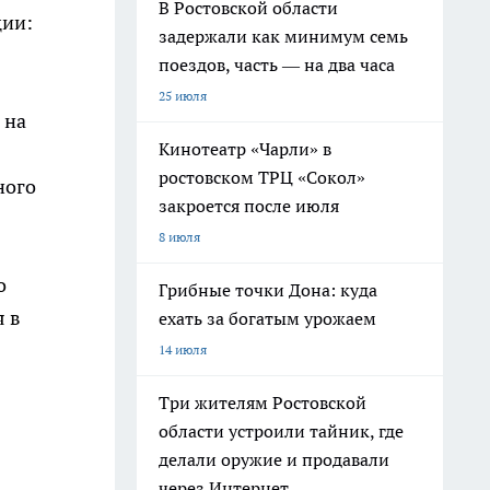
В Ростовской области
ции:
задержали как минимум семь
поездов, часть — на два часа
25 июля
 на
Кинотеатр «Чарли» в
ростовском ТРЦ «Сокол»
ного
закроется после июля
8 июля
о
Грибные точки Дона: куда
 в
ехать за богатым урожаем
14 июля
Три жителям Ростовской
области устроили тайник, где
делали оружие и продавали
через Интернет