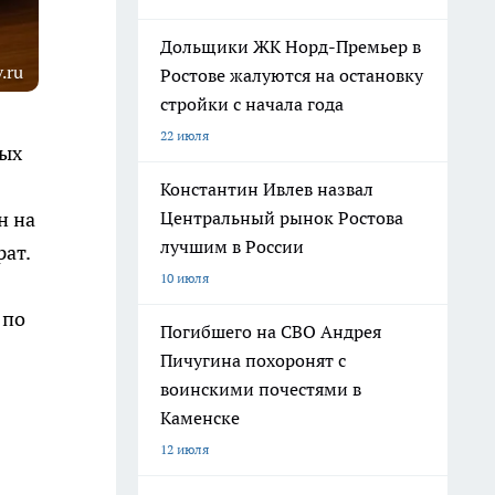
Дольщики ЖК Норд-Премьер в
.ru
Ростове жалуются на остановку
стройки с начала года
22 июля
ных
Константин Ивлев назвал
Центральный рынок Ростова
н на
лучшим в России
рат.
10 июля
 по
Погибшего на СВО Андрея
Пичугина похоронят с
воинскими почестями в
Каменске
12 июля