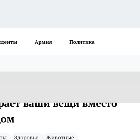
иденты
Армия
Политика
рает ваши вещи вместо
дом
ты
Здоровье
Животные