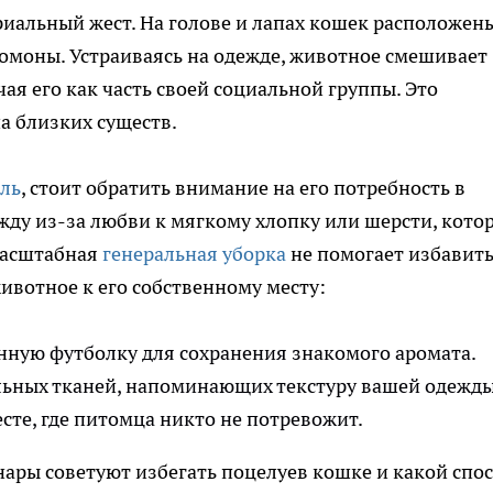
риальный жест. На голове и лапах кошек расположен
моны. Устраиваясь на одежде, животное смешивает
чая его как часть своей социальной группы. Это
а близких существ.
ель
, стоит обратить внимание на его потребность в
ду из-за любви к мягкому хлопку или шерсти, кото
масштабная
генеральная уборка
не помогает избавит
животное к его собственному месту:
нную футболку для сохранения знакомого аромата.
льных тканей, напоминающих текстуру вашей одежды
сте, где питомца никто не потревожит.
нары советуют избегать поцелуев кошке и какой спо