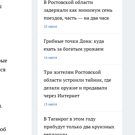
В Ростовской области
ы
задержали как минимум семь
поездов, часть — на два часа
25 июля
Грибные точки Дона: куда
ехать за богатым урожаем
14 июля
рые
ься
Три жителям Ростовской
области устроили тайник, где
делали оружие и продавали
через Интернет
13 июля
.
В Таганрог в этом году
прибудут только два круизных
соб
теплохода