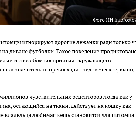
Фото ИИ inforostov
питомцы игнорируют дорогие лежанки ради только ч
 на диване футболки. Такое поведение продиктован
змами и способом восприятия окружающего
кошки значительно превосходит человеческое, выпо
 миллионов чувствительных рецепторов, тогда как у
яина, остающийся на ткани, действует на кошку как
ие владельца любимая вещь становится для питомца