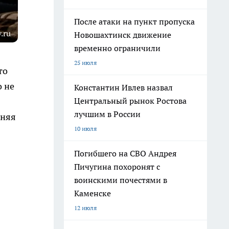
После атаки на пункт пропуска
.ru
Новошахтинск движение
временно ограничили
25 июля
то
о не
Константин Ивлев назвал
Центральный рынок Ростова
лучшим в России
лняя
10 июля
Погибшего на СВО Андрея
Пичугина похоронят с
воинскими почестями в
Каменске
12 июля