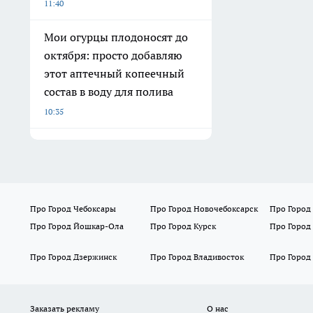
11:40
Мои огурцы плодоносят до
октября: просто добавляю
этот аптечный копеечный
состав в воду для полива
10:35
Про Город Чебоксары
Про Город Новочебоксарск
Про Город
Про Город Йошкар-Ола
Про Город Курск
Про Город
Про Город Дзержинск
Про Город Владивосток
Про Город
Заказать рекламу
О нас