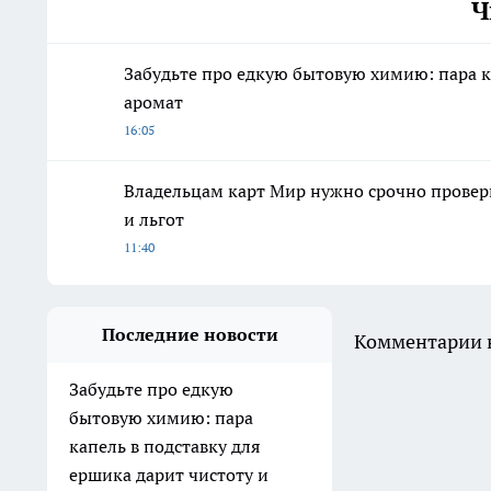
Ч
Забудьте про едкую бытовую химию: пара к
аромат
16:05
Владельцам карт Мир нужно срочно провери
и льгот
11:40
Последние новости
Комментарии н
Забудьте про едкую
бытовую химию: пара
капель в подставку для
ершика дарит чистоту и