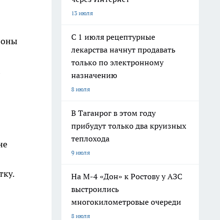
13 июля
С 1 июля рецептурные
лоны
лекарства начнут продавать
только по электронному
назначению
8 июля
В Таганрог в этом году
прибудут только два круизных
теплохода
не
9 июля
тку.
На М-4 «Дон» к Ростову у АЗС
выстроились
многокилометровые очереди
8 июля