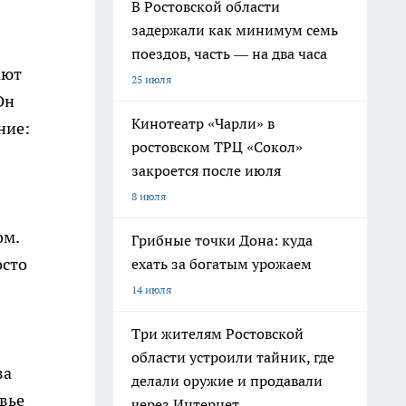
В Ростовской области
задержали как минимум семь
поездов, часть — на два часа
ают
25 июля
Он
Кинотеатр «Чарли» в
ние:
ростовском ТРЦ «Сокол»
закроется после июля
8 июля
ом.
Грибные точки Дона: куда
осто
ехать за богатым урожаем
14 июля
Три жителям Ростовской
области устроили тайник, где
за
делали оружие и продавали
вье
через Интернет