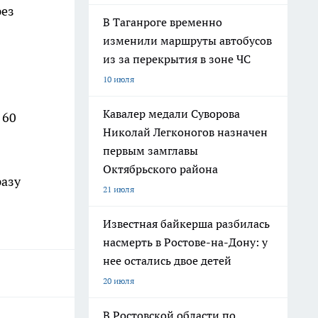
рез
В Таганроге временно
изменили маршруты автобусов
из за перекрытия в зоне ЧС
10 июля
Кавалер медали Суворова
 60
Николай Легконогов назначен
первым замглавы
Октябрьского района
разу
21 июля
Известная байкерша разбилась
насмерть в Ростове-на-Дону: у
нее остались двое детей
20 июля
В Ростовской области по