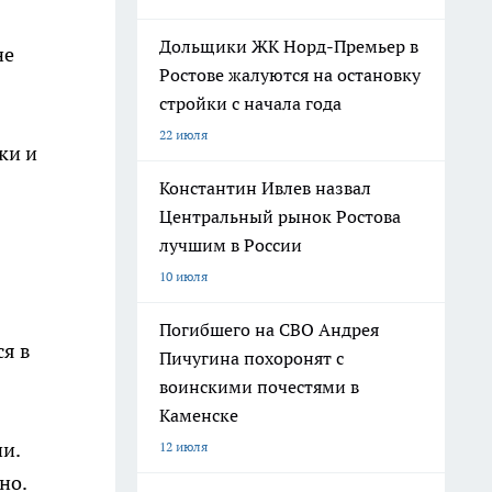
Дольщики ЖК Норд-Премьер в
не
Ростове жалуются на остановку
стройки с начала года
22 июля
ки и
Константин Ивлев назвал
Центральный рынок Ростова
лучшим в России
10 июля
Погибшего на СВО Андрея
ся в
Пичугина похоронят с
воинскими почестями в
Каменске
и.
12 июля
но.