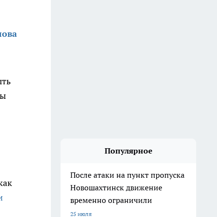
лова
ыть
ты
Популярное
После атаки на пункт пропуска
как
Новошахтинск движение
и
временно ограничили
25 июля