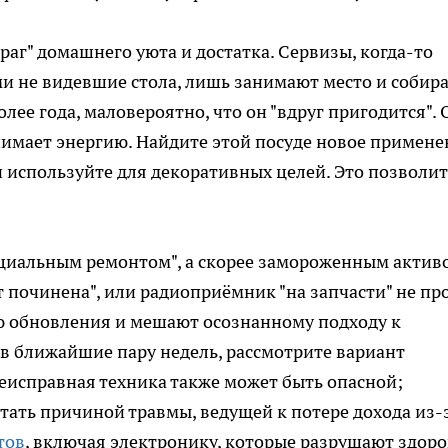
раг" домашнего уюта и достатка. Сервизы, когда-то
ми не видевшие стола, лишь занимают место и собир
лее года, маловероятно, что он "вдруг пригодится". 
нимает энергию. Найдите этой посуде новое примене
 используйте для декоративных целей. Это позволит
нциальным ремонтом", а скорее замороженным актив
 починена", или радиоприёмник "на запчасти" не пр
ию обновления и мешают осознанному подходу к
 в ближайшие пару недель, рассмотрите вариант
еисправная техника также может быть опасной;
тать причиной травмы, ведущей к потере дохода из-
тов
, включая электронику, которые разрушают здоро