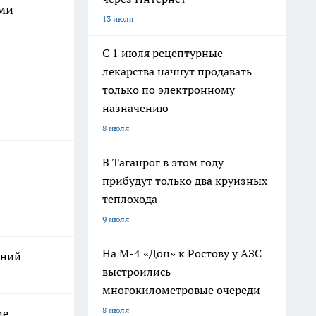
ыми
13 июля
С 1 июля рецептурные
лекарства начнут продавать
только по электронному
назначению
8 июля
В Таганрог в этом году
прибудут только два круизных
теплохода
9 июля
На М-4 «Дон» к Ростову у АЗС
ений
выстроились
многокилометровые очереди
8 июля
ие