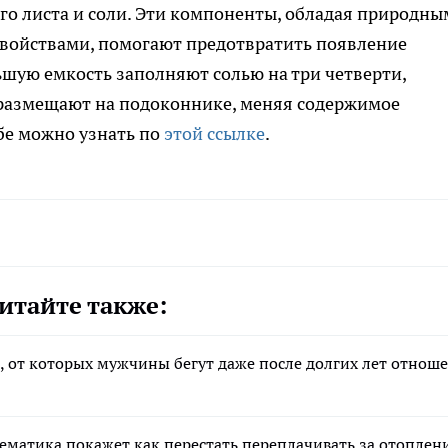
го листа и соли. Эти компоненты, обладая природн
ойствами, помогают предотвратить появление
ьшую емкость заполняют солью на три четверти,
 размещают на подоконнике, меняя содержимое
бе можно узнать по
этой ссылке
.
итайте также:
а, от которых мужчины бегут даже после долгих лет отнош
тематика покажет как перестать переплачивать за отоплен