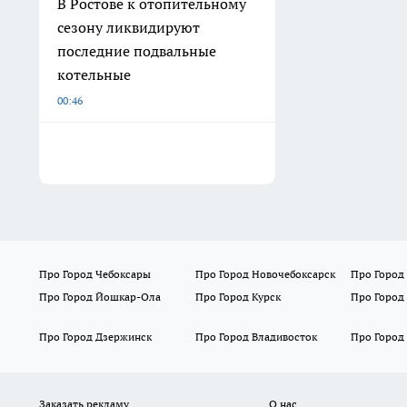
В Ростове к отопительному
сезону ликвидируют
последние подвальные
котельные
00:46
Про Город Чебоксары
Про Город Новочебоксарск
Про Город
Про Город Йошкар-Ола
Про Город Курск
Про Город
Про Город Дзержинск
Про Город Владивосток
Про Город
Заказать рекламу
О нас