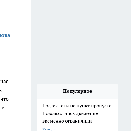
лова
.
ащая
ь
Популярное
 что
После атаки на пункт пропуска
 и
Новошахтинск движение
временно ограничили
25 июля