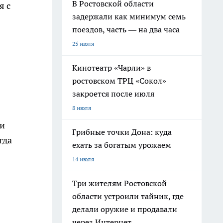
В Ростовской области
я с
задержали как минимум семь
поездов, часть — на два часа
25 июля
Кинотеатр «Чарли» в
ростовском ТРЦ «Сокол»
закроется после июля
8 июля
ли
Грибные точки Дона: куда
гда
ехать за богатым урожаем
14 июля
Три жителям Ростовской
области устроили тайник, где
делали оружие и продавали
через Интернет