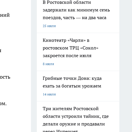
В Ростовской области
задержали как минимум семь
ений
поездов, часть — на два часа
25 июля
Кинотеатр «Чарли» в
ростовском ТРЦ «Сокол»
я
закроется после июля
8 июля
ость
Грибные точки Дона: куда
ехать за богатым урожаем
14 июля
рм.
Три жителям Ростовской
области устроили тайник, где
делали оружие и продавали
через Интернет