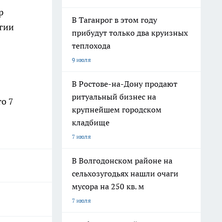
р
В Таганрог в этом году
гии
прибудут только два круизных
теплохода
9 июля
В Ростове-на-Дону продают
ритуальный бизнес на
о 7
крупнейшем городском
кладбище
7 июля
В Волгодонском районе на
сельхозугодьях нашли очаги
мусора на 250 кв. м
7 июля