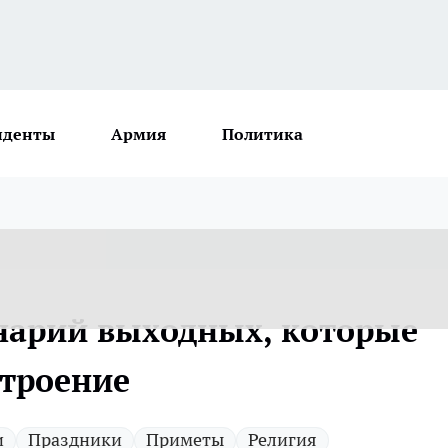
иденты
Армия
Политика
енарий выходных, которые
троение
и
Праздники
Приметы
Религия