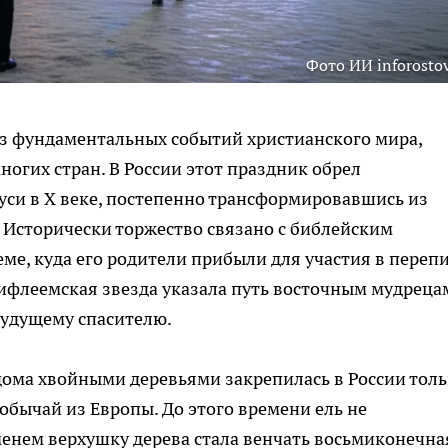
Фото ИИ inforostov
из фундаментальных событий христианского мира,
гих стран. В России этот праздник обрел
си в X веке, постепенно трансформировавшись из
. Исторически торжество связано с библейским
ме, куда его родители прибыли для участия в переп
Вифлеемская звезда указала путь восточным мудреца
будущему спасителю.
дома хвойными деревьями закрепилась в России тол
 обычай из Европы. До этого времени ель не
менем верхушку дерева стала венчать восьмиконечна