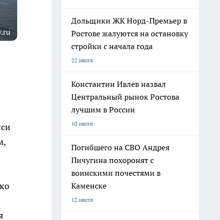
Дольщики ЖК Норд-Премьер в
.ru
Ростове жалуются на остановку
стройки с начала года
22 июля
Константин Ивлев назвал
Центральный рынок Ростова
лучшим в России
10 июля
иси
м,
Погибшего на СВО Андрея
Пичугина похоронят с
воинскими почестями в
ько
Каменске
12 июля
я