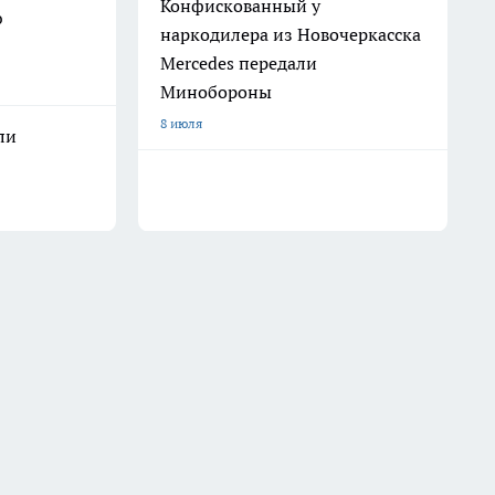
Конфискованный у
ю
наркодилера из Новочеркасска
Mercedes передали
Минобороны
8 июля
ли