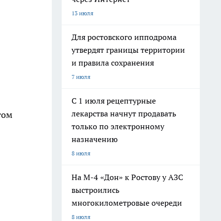
13 июля
Для ростовского ипподрома
утвердят границы территории
и правила сохранения
7 июля
С 1 июля рецептурные
лекарства начнут продавать
том
только по электронному
назначению
8 июля
На М-4 «Дон» к Ростову у АЗС
выстроились
многокилометровые очереди
8 июля