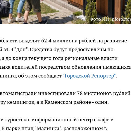
Фото ИИ inforostov
области выделит 62,4 миллиона рублей на развитие
й М-4 "Дон". Средства будут предоставлены по
 а до конца текущего года региональные власти
тдыха водителей посредством обновления имеющихс
пинга, об этом сообщает
"Городской Репортер"
.
автомагистрали инвестировали 78 миллионов рублей
ру кемпингов, а в Каменском районе - один.
ли туристско-информационный центр с кафе и
 В парке птиц "Малинки", расположенном в