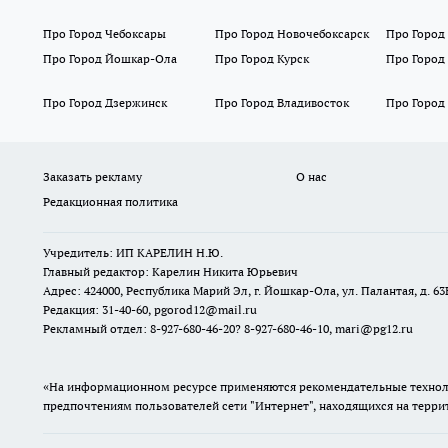
Про Город Чебоксары
Про Город Новочебоксарск
Про Город
Про Город Йошкар-Ола
Про Город Курск
Про Город
Про Город Дзержинск
Про Город Владивосток
Про Город
Заказать рекламу
О нас
Редакционная политика
Учредитель: ИП КАРЕЛИН Н.Ю.
Главный редактор: Карелин Никита Юрьевич
Адрес: 424000, Республика Марий Эл, г. Йошкар-Ола, ул. Палантая, д. 63
Редакция: 31-40-60, pgorod12@mail.ru
Рекламный отдел: 8-927-680-46-20? 8-927-680-46-10, mari@pg12.ru
«На информационном ресурсе применяются рекомендательные техноло
предпочтениям пользователей сети "Интернет", находящихся на терр