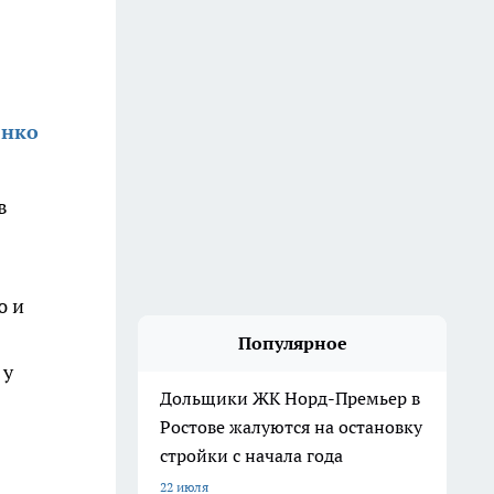
енко
в
ю и
Популярное
 у
Дольщики ЖК Норд-Премьер в
Ростове жалуются на остановку
стройки с начала года
22 июля