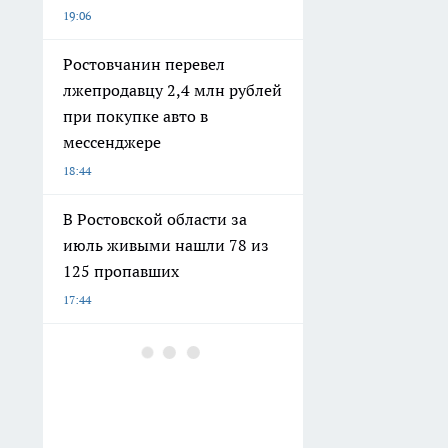
19:06
Ростовчанин перевел
лжепродавцу 2,4 млн рублей
при покупке авто в
мессенджере
18:44
В Ростовской области за
июль живыми нашли 78 из
125 пропавших
17:44
Готовьтесь к поездкам
заранее: РЖД вводит
строгий график питания для
всех пассажиров с 1 сентября