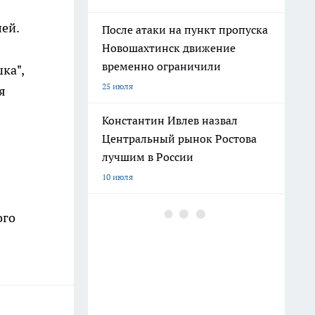
ей.
После атаки на пункт пропуска
Новошахтинск движение
временно ограничили
ка",
25 июля
я
Константин Ивлев назвал
Центральный рынок Ростова
лучшим в России
10 июля
Погибшего на СВО Андрея
ого
Пичугина похоронят с
воинскими почестями в
Каменске
12 июля