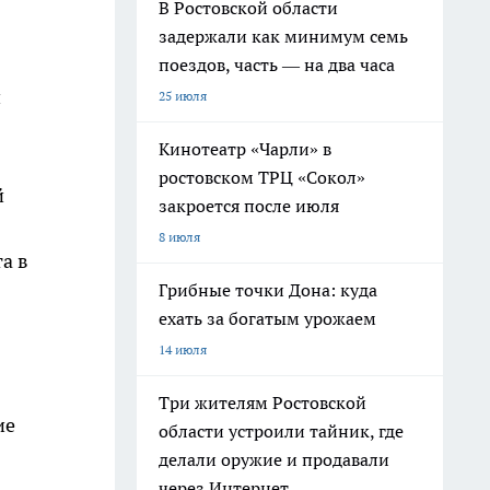
В Ростовской области
задержали как минимум семь
поездов, часть — на два часа
й
25 июля
Кинотеатр «Чарли» в
ростовском ТРЦ «Сокол»
й
закроется после июля
8 июля
а в
Грибные точки Дона: куда
ехать за богатым урожаем
14 июля
Три жителям Ростовской
ие
области устроили тайник, где
делали оружие и продавали
через Интернет