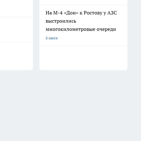
На М-4 «Дон» к Ростову у АЗС
выстроились
многокилометровые очереди
8 июля