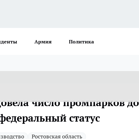
иденты
Армия
Политика
довела число промпарков до
а федеральный статус
зводство
Ростовская область