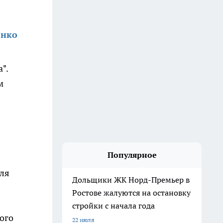
енко
".
м
Популярное
для
Дольщики ЖК Норд-Премьер в
Ростове жалуются на остановку
стройки с начала года
ого
22 июля