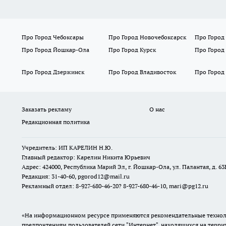
Про Город Чебоксары
Про Город Новочебоксарск
Про Город
Про Город Йошкар-Ола
Про Город Курск
Про Город
Про Город Дзержинск
Про Город Владивосток
Про Город
Заказать рекламу
О нас
Редакционная политика
Учредитель: ИП КАРЕЛИН Н.Ю.
Главный редактор: Карелин Никита Юрьевич
Адрес: 424000, Республика Марий Эл, г. Йошкар-Ола, ул. Палантая, д. 63
Редакция: 31-40-60, pgorod12@mail.ru
Рекламный отдел: 8-927-680-46-20? 8-927-680-46-10, mari@pg12.ru
«На информационном ресурсе применяются рекомендательные техноло
предпочтениям пользователей сети "Интернет", находящихся на терр