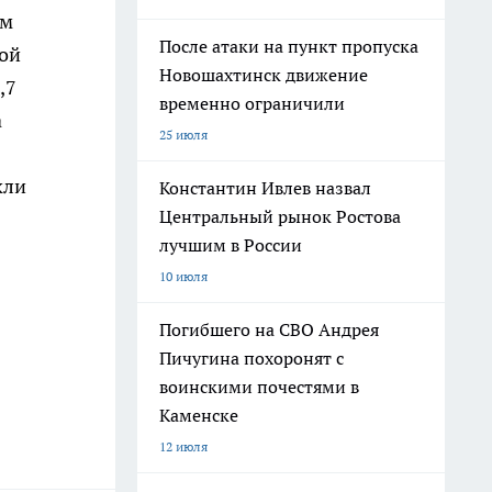
ом
После атаки на пункт пропуска
ой
Новошахтинск движение
,7
временно ограничили
а
25 июля
кли
Константин Ивлев назвал
Центральный рынок Ростова
лучшим в России
10 июля
Погибшего на СВО Андрея
Пичугина похоронят с
воинскими почестями в
Каменске
12 июля