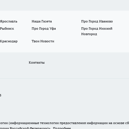
 Ярославль
Наша Газета
Про Город Иваново
 Рыбинск
Про Город Уфа
Про Город Нижний
Новгород
 Краснодар
Твои Новости
Контакты
В
гии (информационные технологии предоставления информации на основе сбор
итории Российской Федерации)».
Подробнее