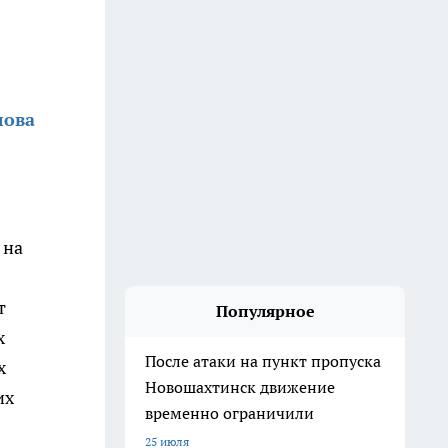
лова
 на
т
Популярное
х
После атаки на пункт пропуска
х
Новошахтинск движение
их
временно ограничили
25 июля