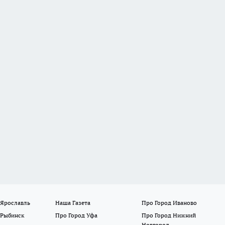
 Ярославль
Наша Газета
Про Город Иваново
 Рыбинск
Про Город Уфа
Про Город Нижний
Новгород