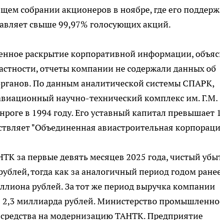
бщем собрании акционеров в ноябре, где его поддер
тавляет свыше 99,97% голосующих акций.
енное раскрытие корпоративной информации, объя
частности, отчеты компании не содержали данных об
органов. По данным аналитической системы СПАРК,
авиационный научно-технический комплекс им. Г.М.
нроге в 1994 году. Его уставный капитал превышает 
ствляет "Объединенная авиастроительная корпораци
НТК за первые девять месяцев 2025 года, чистый убы
ублей, тогда как за аналогичный период годом ране
ллиона рублей. За тот же период выручка компании
нув 2,3 миллиарда рублей. Министерство промышленно
ь средства на модернизацию ТАНТК. Предприятие