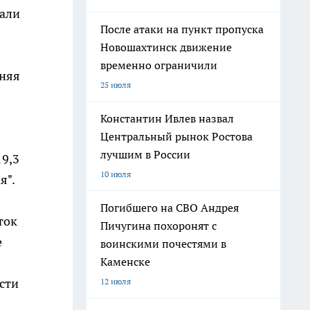
жали
После атаки на пункт пропуска
Новошахтинск движение
временно ограничили
сняя
25 июля
Константин Ивлев назвал
Центральный рынок Ростова
лучшим в России
19,3
10 июля
я".
Погибшего на СВО Андрея
ток
Пичугина похоронят с
е
воинскими почестями в
Каменске
сти
12 июля