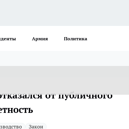
иденты
Армия
Политика
отказался от публичного
етность
зводство
Закон