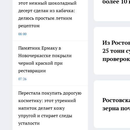
более 10
этот нежный шоколадный
десерт сделан из кабачка:
делюсь простым летним
рецептом
08:00
Из Росто
Памятник Ермаку в
25 тонн 
Новочеркасске покрыли
проверок
черной краской при
реставрации
07:26
Перестала покупать дорогую
Ростовск
косметику: этот утренний
зерна по
напиток делает кожу
упругой и стирает следы
усталости