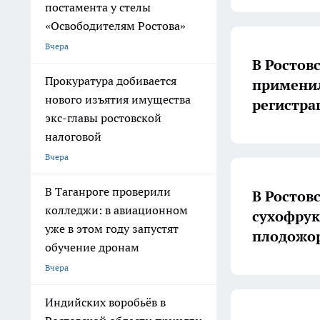
постамента у стелы
«Освободителям Ростова»
Вчера
В Ростов
Прокуратура добивается
применил
нового изъятия имущества
регистра
экс-главы ростовской
налоговой
Вчера
В Таганроге проверили
В Ростов
колледжи: в авиационном
сухофрук
уже в этом году запустят
плодожо
обучение дронам
Вчера
Индийских воробьёв в