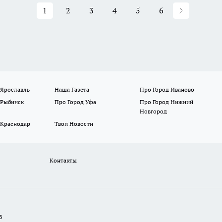
1
2
3
4
5
6
 Ярославль
Наша Газета
Про Город Иваново
 Рыбинск
Про Город Уфа
Про Город Нижний
Новгород
 Краснодар
Твои Новости
Контакты
В