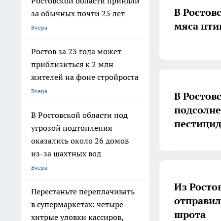
Ростовской области приняли
В Ростов
за обычных почти 25 лет
мяса пти
Вчера
Ростов за 23 года может
приблизиться к 2 млн
жителей на фоне стройроста
Вчера
В Ростов
подсолне
В Ростовской области под
пестици
угрозой подтопления
оказались около 26 домов
из-за шахтных вод
Вчера
Из Росто
Перестаньте переплачивать
отправил
в супермаркетах: четыре
шрота
хитрые уловки кассиров,