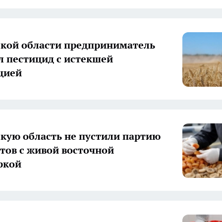
ской области предприниматель
 пестицид с истекшей
цией
скую область не пустили партию
тов с живой восточной
ркой