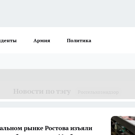
иденты
Армия
Политика
Новости по тэгу
Россельхознадзор
альном рынке Ростова изъяли