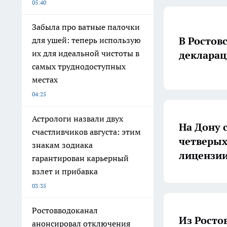
05:40
Забыла про ватные палочки
В Ростов
для ушей: теперь использую
их для идеальной чистоты в
декларац
самых труднодоступных
местах
04:25
Астрологи назвали двух
На Дону 
счастливчиков августа: этим
четверых
знакам зодиака
лицензи
гарантирован карьерный
взлет и прибавка
03:35
Ростовводоканал
Из Росто
анонсировал отключения