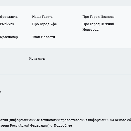
 Ярославль
Наша Газета
Про Город Иваново
 Рыбинск
Про Город Уфа
Про Город Нижний
Новгород
 Краснодар
Твои Новости
Контакты
В
гии (информационные технологии предоставления информации на основе сбор
итории Российской Федерации)».
Подробнее