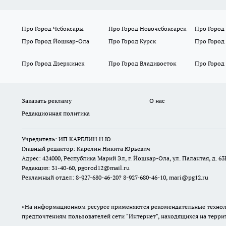
Про Город Чебоксары
Про Город Новочебоксарск
Про Город
Про Город Йошкар-Ола
Про Город Курск
Про Город
Про Город Дзержинск
Про Город Владивосток
Про Город
Заказать рекламу
О нас
Редакционная политика
Учредитель: ИП КАРЕЛИН Н.Ю.
Главный редактор: Карелин Никита Юрьевич
Адрес: 424000, Республика Марий Эл, г. Йошкар-Ола, ул. Палантая, д. 63
Редакция: 31-40-60, pgorod12@mail.ru
Рекламный отдел: 8-927-680-46-20? 8-927-680-46-10, mari@pg12.ru
«На информационном ресурсе применяются рекомендательные техноло
предпочтениям пользователей сети "Интернет", находящихся на терр