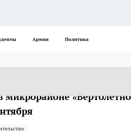
иденты
Армия
Политика
 в микрорайоне «Вертолетно
ентября
ительство