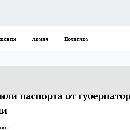
иденты
Армия
Политика
или паспорта от губернато
ии
кон