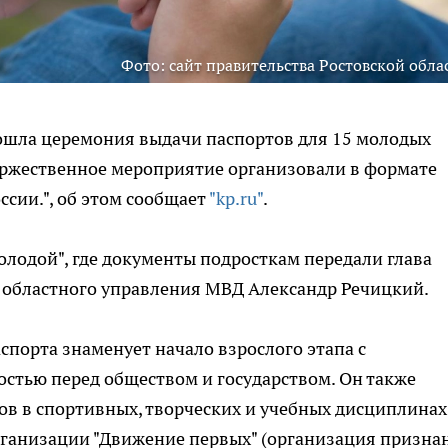
Фото: сайт правительства Ростовской обла
рошла церемония выдачи паспортов для 15 молодых
оржественное мероприятие организовали в формате
ссии.", об этом сообщает
"kp.ru"
.
олодой", где документы подросткам передали глава
 областного управления МВД Александр Речицкий.
спорта знаменует начало взрослого этапа с
стью перед обществом и государством. Он также
в в спортивных, творческих и учебных дисциплинах
рганизации "Движение первых" (организация призна