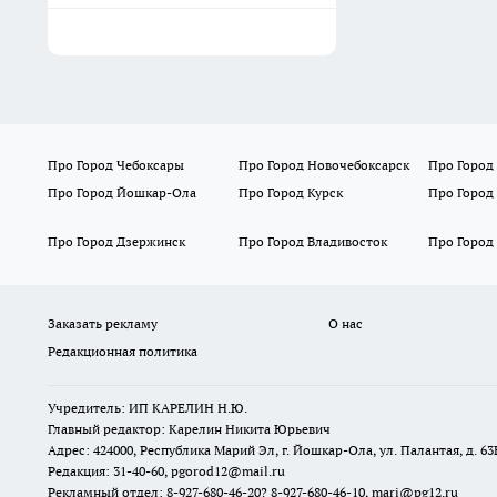
Про Город Чебоксары
Про Город Новочебоксарск
Про Город
Про Город Йошкар-Ола
Про Город Курск
Про Город
Про Город Дзержинск
Про Город Владивосток
Про Город
Заказать рекламу
О нас
Редакционная политика
Учредитель: ИП КАРЕЛИН Н.Ю.
Главный редактор: Карелин Никита Юрьевич
Адрес: 424000, Республика Марий Эл, г. Йошкар-Ола, ул. Палантая, д. 63
Редакция: 31-40-60, pgorod12@mail.ru
Рекламный отдел: 8-927-680-46-20? 8-927-680-46-10, mari@pg12.ru